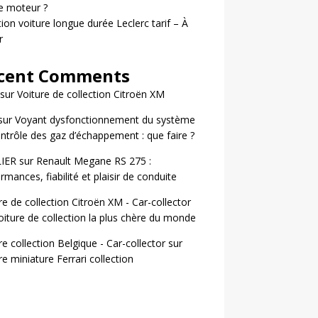
le moteur ?
ion voiture longue durée Leclerc tarif – À
r
cent Comments
sur
Voiture de collection Citroën XM
sur
Voyant dysfonctionnement du système
ntrôle des gaz d’échappement : que faire ?
LIER
sur
Renault Megane RS 275 :
rmances, fiabilité et plaisir de conduite
re de collection Citroën XM - Car-collector
oiture de collection la plus chère du monde
re collection Belgique - Car-collector
sur
re miniature Ferrari collection