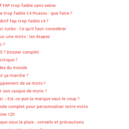
 FAP trop faible sans valise
le trop faible C4 Picasso : que faire ?
itif fap trop faible c4 ?
 turbo : Ce qu’il faut considérer
ur une moto : les étapes
o ?
25 ? Dossier complet
ctrique ?
ides du monde
nt ça marche ?
appement de sa moto ?
sir son casque de moto ?
 – Est-ce que la marque vaut le coup ?
uide complet pour personnaliser votre moto
dow 125
ique sous la pluie : conseils et précautions