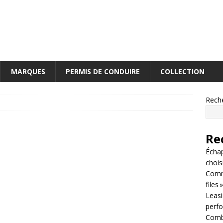
MARQUES
PERMIS DE CONDUIRE
COLLECTION
Rech
Re
Écha
chois
Comm
files »
Leasin
perf
Combi