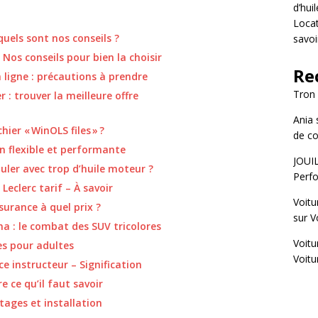
d’hui
Locat
uels sont nos conseils ?
savoi
 Nos conseils pour bien la choisir
Re
 ligne : précautions à prendre
Tron
 : trouver la meilleure offre
Ania
er « WinOLS files » ?
de co
ion flexible et performante
JOUI
ler avec trop d’huile moteur ?
Perfo
Leclerc tarif – À savoir
Voitu
surance à quel prix ?
sur
V
a : le combat des SUV tricolores
Voitu
es pour adultes
Voitu
ce instructeur – Signification
e ce qu’il faut savoir
tages et installation