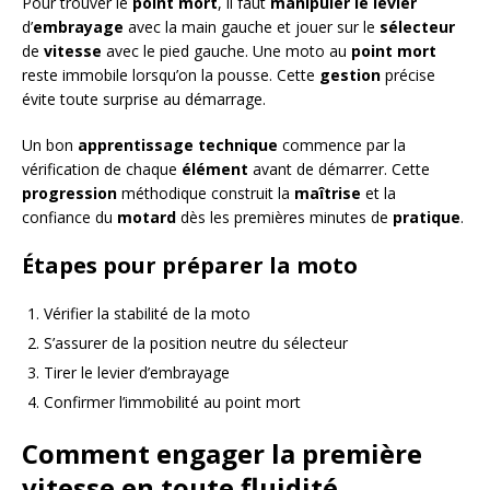
Pour trouver le
point mort
, il faut
manipuler le levier
d’
embrayage
avec la main gauche et jouer sur le
sélecteur
de
vitesse
avec le pied gauche. Une moto au
point mort
reste immobile lorsqu’on la pousse. Cette
gestion
précise
évite toute surprise au démarrage.
Un bon
apprentissage technique
commence par la
vérification de chaque
élément
avant de démarrer. Cette
progression
méthodique construit la
maîtrise
et la
confiance du
motard
dès les premières minutes de
pratique
.
Étapes pour préparer la moto
Vérifier la stabilité de la moto
S’assurer de la position neutre du sélecteur
Tirer le levier d’embrayage
Confirmer l’immobilité au point mort
Comment engager la première
vitesse en toute fluidité