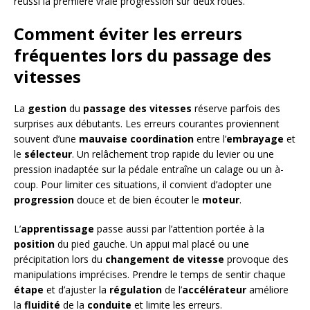
réussi la première vraie progression sur deux roues.
Comment éviter les erreurs
fréquentes lors du passage des
vitesses
La
gestion
du
passage des vitesses
réserve parfois des
surprises aux débutants. Les erreurs courantes proviennent
souvent d’une
mauvaise coordination
entre l’
embrayage
et
le
sélecteur
. Un relâchement trop rapide du levier ou une
pression inadaptée sur la pédale entraîne un calage ou un à-
coup. Pour limiter ces situations, il convient d’adopter une
progression
douce et de bien écouter le
moteur
.
L’
apprentissage
passe aussi par l’attention portée à la
position
du pied gauche. Un appui mal placé ou une
précipitation lors du
changement de vitesse
provoque des
manipulations imprécises. Prendre le temps de sentir chaque
étape
et d’ajuster la
régulation
de l’
accélérateur
améliore
la
fluidité
de la
conduite
et limite les erreurs.