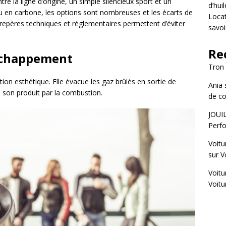
re la ligne d’origine, un simple silencieux sport et un
d’hui
u en carbone, les options sont nombreuses et les écarts de
Locat
 repères techniques et réglementaires permettent d’éviter
savoi
Re
’échappement
Tron
on esthétique. Elle évacue les gaz brûlés en sortie de
Ania
e son produit par la combustion.
de co
JOUI
Perfo
Voitu
sur
V
Voitu
Voitu