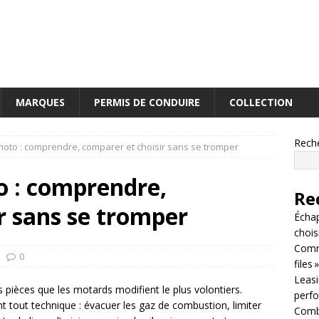
MARQUES
PERMIS DE CONDUIRE
COLLECTION
Rech
to : comprendre, comparer et choisir sans se tromper
 : comprendre,
Re
r sans se tromper
Écha
chois
Comm
0
files »
Leasin
ièces que les motards modifient le plus volontiers.
perf
vant tout technique : évacuer les gaz de combustion, limiter
Combi