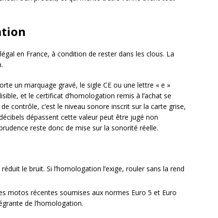
ation
gal en France, à condition de rester dans les clous. La
.
e un marquage gravé, le sigle CE ou une lettre « e »
sible, et le certificat d’homologation remis à l’achat se
e contrôle, c’est le niveau sonore inscrit sur la carte grise,
es décibels dépassent cette valeur peut être jugé non
rudence reste donc de mise sur la sonorité réelle.
éduit le bruit. Si l’homologation l’exige, rouler sans la rend
es motos récentes soumises aux normes Euro 5 et Euro
ntégrante de l’homologation.