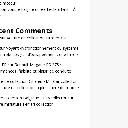
le moteur ?
ion voiture longue durée Leclerc tarif – À
r
cent Comments
sur
Voiture de collection Citroën XM
sur
Voyant dysfonctionnement du système
ntrôle des gaz d’échappement : que faire ?
LIER
sur
Renault Megane RS 275 :
rmances, fiabilité et plaisir de conduite
re de collection Citroën XM - Car-collector
oiture de collection la plus chère du monde
re collection Belgique - Car-collector
sur
re miniature Ferrari collection