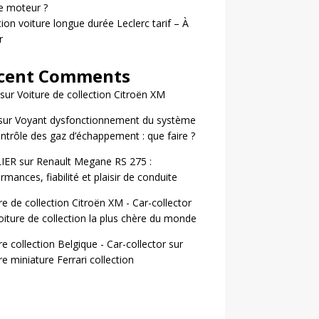
le moteur ?
ion voiture longue durée Leclerc tarif – À
r
cent Comments
sur
Voiture de collection Citroën XM
sur
Voyant dysfonctionnement du système
ntrôle des gaz d’échappement : que faire ?
LIER
sur
Renault Megane RS 275 :
rmances, fiabilité et plaisir de conduite
re de collection Citroën XM - Car-collector
oiture de collection la plus chère du monde
re collection Belgique - Car-collector
sur
re miniature Ferrari collection