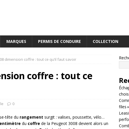
MARQUES
PERMIS DE CONDUIRE
COLLECTION
Rech
8 dimension coffre : tout ce qu’il faut savoir
sion coffre : tout ce
Re
Écha
chois
Comm
le
0
files »
Leasin
sse-tête du
rangement
surgit : valises, poussette, vélo…
perf
entimètre
du
coffre
de la Peugeot 3008 devient alors un
Combi