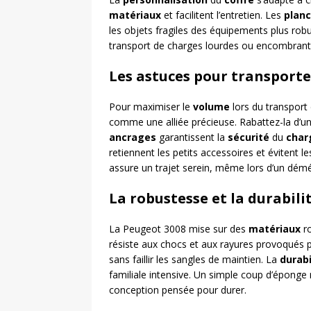
matériaux
et facilitent l’entretien. Les
plan
les objets fragiles des équipements plus rob
transport de charges lourdes ou encombrant
Les astuces pour transporte
Pour maximiser le
volume
lors du transport
comme une alliée précieuse. Rabattez-la d’un
ancrages
garantissent la
sécurité
du
char
retiennent les petits accessoires et évitent l
assure un trajet serein, même lors d’un dém
La robustesse et la durabili
La Peugeot 3008 mise sur des
matériaux
ro
résiste aux chocs et aux rayures provoqués p
sans faillir les sangles de maintien. La
durabi
familiale intensive. Un simple coup d’épong
conception pensée pour durer.