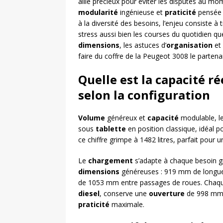
allié précieux pour éviter les disputes au 
modularité
ingénieuse et
praticité
pensée p
à la diversité des besoins, l’enjeu consiste à
stress aussi bien les courses du quotidien q
dimensions
, les astuces d’
organisation
et 
faire du coffre de la Peugeot 3008 le partenai
Quelle est la capacité ré
selon la configuration
Volume
généreux et
capacité
modulable, l
sous
tablette
en position classique, idéal p
ce chiffre grimpe à 1482 litres, parfait po
Le
chargement
s’adapte à chaque besoin 
dimensions
généreuses : 919 mm de longueur
de 1053 mm entre passages de roues. Chaque 
diesel
, conserve une
ouverture
de 998 mm 
praticité
maximale.