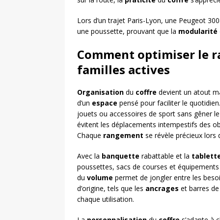
Lors d’un trajet Paris-Lyon, une Peugeot 3008
une poussette, prouvant que la
modularité
Comment optimiser le r
familles actives
Organisation
du
coffre
devient un atout ma
d’un
espace
pensé pour faciliter le quotidie
jouets ou accessoires de sport sans gêner l
évitent les déplacements intempestifs des ob
Chaque
rangement
se révèle précieux lors 
Avec la
banquette
rabattable et la
tablett
poussettes, sacs de courses et équipements de
du
volume
permet de jongler entre les besoi
d’origine, tels que les
ancrages
et barres de
chaque utilisation.
La
personnalisation
du
coffre
s’adapte à c