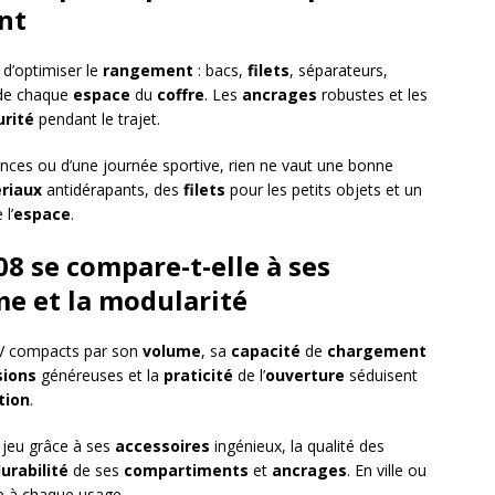
nt
d’optimiser le
rangement
: bacs,
filets
, séparateurs,
 de chaque
espace
du
coffre
. Les
ancrages
robustes et les
urité
pendant le trajet.
ances ou d’une journée sportive, rien ne vaut une bonne
riaux
antidérapants, des
filets
pour les petits objets et un
 l’
espace
.
 se compare-t-elle à ses
me et la modularité
V compacts par son
volume
, sa
capacité
de
chargement
ions
généreuses et la
praticité
de l’
ouverture
séduisent
tion
.
u jeu grâce à ses
accessoires
ingénieux, la qualité des
urabilité
de ses
compartiments
et
ancrages
. En ville ou
e à chaque usage.