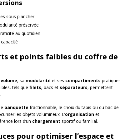
ersions
ries sous plancher
odularité préservée
aticité au quotidien
 capacité
ts et points faibles du coffre de
n
volume
, sa
modularité
et ses
compartiments
pratiques
ibles, tels que
filets
, bacs et
séparateurs
, permettent
e
.
une
banquette
fractionnable, le choix du tapis ou du bac de
curiser les objets volumineux. L’
organisation
et
férence lors d’un
chargement
sportif ou familial.
uces pour optimiser l’espace et