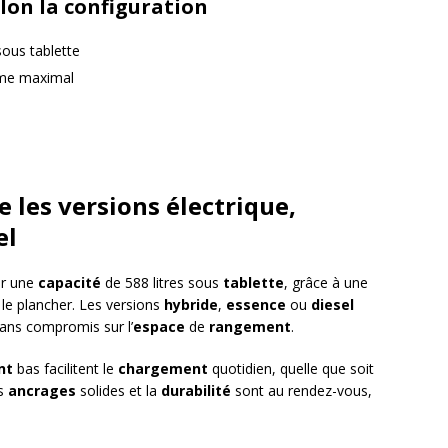
lon la configuration
 sous tablette
ume maximal
e les versions électrique,
el
ar une
capacité
de 588 litres sous
tablette
, grâce à une
le plancher. Les versions
hybride
,
essence
ou
diesel
sans compromis sur l’
espace
de
rangement
.
nt
bas facilitent le
chargement
quotidien, quelle que soit
es
ancrages
solides et la
durabilité
sont au rendez-vous,