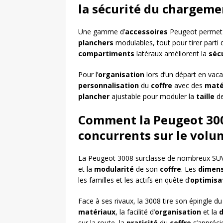
la sécurité du chargeme
Une gamme d’
accessoires
Peugeot permet 
planchers
modulables, tout pour tirer parti
compartiments
latéraux améliorent la
séc
Pour l’
organisation
lors d’un départ en vac
personnalisation
du
coffre
avec des
maté
plancher
ajustable pour moduler la
taille
de
Comment la Peugeot 3008
concurrents sur le volu
La Peugeot 3008 surclasse de nombreux SU
et la
modularité
de son
coffre
. Les
dimens
les familles et les actifs en quête d’
optimisa
Face à ses rivaux, la 3008 tire son épingle d
matériaux
, la facilité d’
organisation
et la
d
sur la route, la
praticité
du
coffre
s’appréci