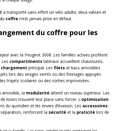
 a transporté sans effort un vélo adulte, deux valises et
du
coffre
n’est jamais prise en défaut.
angement du coffre pour les
jeur avec la Peugeot 3008. Les familles actives profitent
n. Les
compartiments
latéraux accueillent chaussures,
e
chargement
principal. Les
filets
et bacs amovibles
jets lors des virages serrés ou des freinages appuyés.
des trajets scolaires ou des sorties improvisées.
e
amovible, la
modularité
atteint un niveau supérieur. Les
 loisirs trouvent leur place sans forcer. L’
optimisation
ns du quotidien et les envies d’évasion. Les
accessoires
 séparation, renforcent la
sécurité
et la
praticité
lors de
haque famille. Les tapis antidérapants protègent les