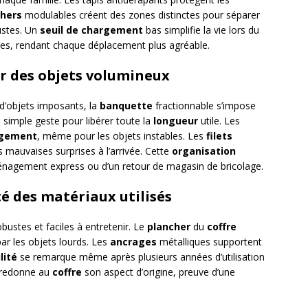
chers
modulables créent des zones distinctes pour séparer
ustes. Un
seuil de chargement
bas simplifie la vie lors du
es, rendant chaque déplacement plus agréable.
r des objets volumineux
 d’objets imposants, la
banquette
fractionnable s’impose
 simple geste pour libérer toute la
longueur
utile. Les
gement
, même pour les objets instables. Les
filets
es mauvaises surprises à l’arrivée. Cette
organisation
énagement express ou d’un retour de magasin de bricolage.
té des matériaux utilisés
bustes et faciles à entretenir. Le
plancher
du
coffre
ar les objets lourds. Les
ancrages
métalliques supportent
lité
se remarque même après plusieurs années d’utilisation
e redonne au
coffre
son aspect d’origine, preuve d’une