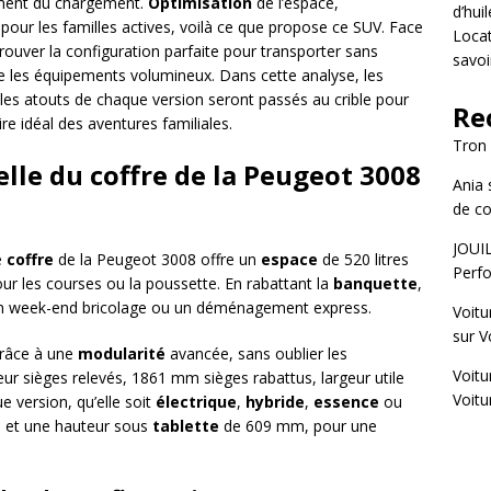
moment du chargement.
Optimisation
de l’espace,
d’hui
our les familles actives, voilà ce que propose ce SUV. Face
Locat
 trouver la configuration parfaite pour transporter sans
savoi
ue les équipements volumineux. Dans cette analyse, les
les atouts de chaque version seront passés au crible pour
Re
re idéal des aventures familiales.
Tron
elle du coffre de la Peugeot 3008
Ania
de co
JOUI
e
coffre
de la Peugeot 3008 offre un
espace
de 520 litres
Perfo
our les courses ou la poussette. En rabattant la
banquette
,
ur un week-end bricolage ou un déménagement express.
Voitu
sur
V
grâce à une
modularité
avancée, sans oublier les
Voitu
 sièges relevés, 1861 mm sièges rabattus, largeur utile
Voitu
version, qu’elle soit
électrique
,
hybride
,
essence
ou
et une hauteur sous
tablette
de 609 mm, pour une