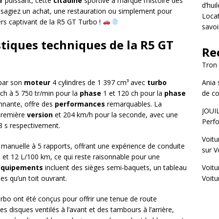
r
puissant, cette
citadine
sportive a marqué l’histoire des
d’hui
isagiez un achat, une restauration ou simplement pour
Locat
vers captivant de la R5 GT Turbo !
savoi
stiques techniques de la R5 GT
Re
Tron
 par son
moteur
4 cylindres de 1 397 cm³ avec
turbo
Ania
ch à 5 750 tr/min pour la
phase
1 et 120 ch pour la
phase
de co
nante, offre des
performances
remarquables. La
JOUI
première
version
et 204 km/h pour la seconde, avec une
Perfo
8 s respectivement.
Voitu
manuelle à 5 rapports, offrant une expérience de conduite
sur
V
6 et 12 L/100 km, ce qui reste raisonnable pour une
équipements
incluent des sièges semi-baquets, un tableau
Voitu
s qu’un toit ouvrant.
Voitu
rbo ont été conçus pour offrir une tenue de route
s disques ventilés à l’avant et des tambours à l’arrière,