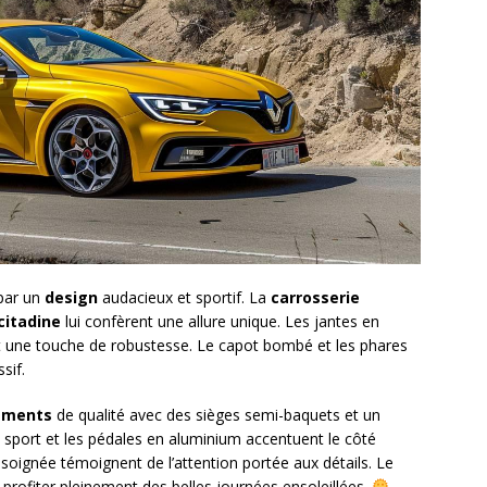
 par un
design
audacieux et sportif. La
carrosserie
citadine
lui confèrent une allure unique. Les jantes en
ent une touche de robustesse. Le capot bombé et les phares
sif.
ements
de qualité avec des sièges semi-baquets et un
sport et les pédales en aluminium accentuent le côté
on soignée témoignent de l’attention portée aux détails. Le
 profiter pleinement des belles journées ensoleillées.