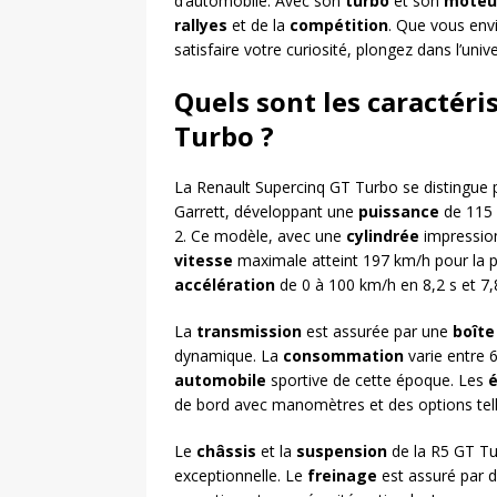
d’automobile. Avec son
turbo
et son
moteu
rallyes
et de la
compétition
. Que vous env
satisfaire votre curiosité, plongez dans l’uni
Quels sont les caractéri
Turbo ?
La Renault Supercinq GT Turbo se distingue
Garrett, développant une
puissance
de 115 
2. Ce modèle, avec une
cylindrée
impression
vitesse
maximale atteint 197 km/h pour la 
accélération
de 0 à 100 km/h en 8,2 s et 7,
La
transmission
est assurée par une
boîte
dynamique. La
consommation
varie entre 
automobile
sportive de cette époque. Les
de bord avec manomètres et des options telle
Le
châssis
et la
suspension
de la R5 GT Tu
exceptionnelle. Le
freinage
est assuré par de