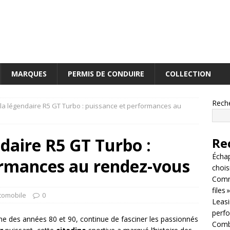
MARQUES
PERMIS DE CONDUIRE
COLLECTION
Rech
la légendaire R5 GT Turbo : puissance et performances au
daire R5 GT Turbo :
Re
Écha
ormances au rendez-vous
chois
Comm
files »
tomobile
0
Leasin
perf
ne des années 80 et 90, continue de fasciner les passionnés
Combi