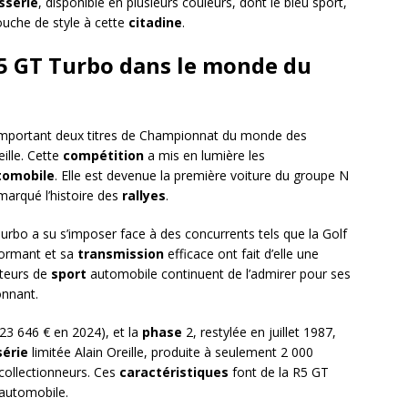
sserie
, disponible en plusieurs couleurs, dont le bleu sport,
touche de style à cette
citadine
.
 R5 GT Turbo dans le monde du
mportant deux titres de Championnat du monde des
ille. Cette
compétition
a mis en lumière les
tomobile
. Elle est devenue la première voiture du groupe N
marqué l’histoire des
rallyes
.
Turbo a su s’imposer face à des concurrents tels que la Golf
ormant et sa
transmission
efficace ont fait d’elle une
teurs de
sport
automobile continuent de l’admirer pour ses
nnant.
 23 646 € en 2024), et la
phase
2, restylée en juillet 1987,
série
limitée Alain Oreille, produite à seulement 2 000
 collectionneurs. Ces
caractéristiques
font de la R5 GT
automobile.