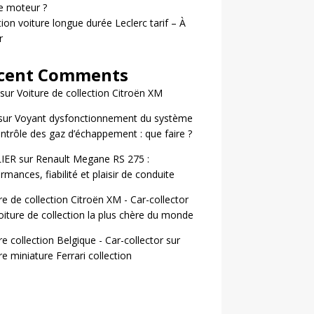
le moteur ?
ion voiture longue durée Leclerc tarif – À
r
cent Comments
sur
Voiture de collection Citroën XM
sur
Voyant dysfonctionnement du système
ntrôle des gaz d’échappement : que faire ?
LIER
sur
Renault Megane RS 275 :
rmances, fiabilité et plaisir de conduite
re de collection Citroën XM - Car-collector
oiture de collection la plus chère du monde
re collection Belgique - Car-collector
sur
re miniature Ferrari collection