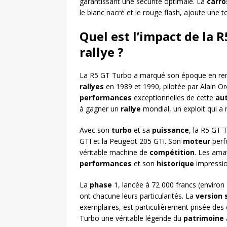
garantissant une sécurité optimale. La
carro
le blanc nacré et le rouge flash, ajoute une 
Quel est l’impact de la
rallye ?
La R5 GT Turbo a marqué son époque en re
rallyes
en 1989 et 1990, pilotée par Alain Ore
performances
exceptionnelles de cette
au
à gagner un
rallye
mondial, un exploit qui a 
Avec son
turbo
et sa
puissance
, la R5 GT 
GTI et la Peugeot 205 GTi. Son
moteur
perf
véritable machine de
compétition
. Les ama
performances
et son
historique
impressio
La
phase
1, lancée à 72 000 francs (environ
ont chacune leurs particularités. La
version
exemplaires, est particulièrement prisée des
Turbo une véritable légende du
patrimoine