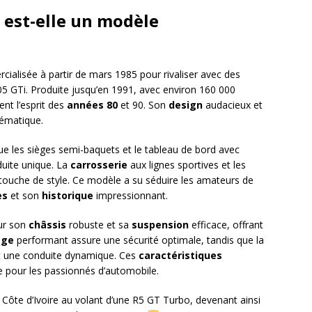
 est-elle un modèle
ialisée à partir de mars 1985 pour rivaliser avec des
 GTi. Produite jusqu’en 1991, avec environ 160 000
ent l’esprit des
années 80
et 90. Son
design
audacieux et
ématique.
ue les sièges semi-baquets et le tableau de bord avec
uite unique. La
carrosserie
aux lignes sportives et les
touche de style. Ce modèle a su séduire les amateurs de
es
et son
historique
impressionnant.
our son
châssis
robuste et sa
suspension
efficace, offrant
age
performant assure une sécurité optimale, tandis que la
t une conduite dynamique. Ces
caractéristiques
 pour les passionnés d’automobile.
e Côte d’Ivoire au volant d’une R5 GT Turbo, devenant ainsi