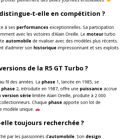
istingue-t-elle en compétition ?
ce à ses
performances
exceptionnelles. Sa participation
ment avec les victoires d’Alain Oreille. Le
moteur
turbo
tte
automobile
de rivaliser avec des modèles plus récents.
nt d’admirer son
historique
impressionnant et ses exploits
 versions de la R5 GT Turbo ?
au fil des années. La
phase
1, lancée en 1985, se
a
phase
2, introduite en 1987, offre une
puissance
accrue
La
version
série
limitée Alain Oreille, produite à 2 000
 collectionneurs. Chaque
phase
apporte son lot de
ue modèle unique.
-elle toujours recherchée ?
hé par les passionnés d’
automobile
. Son
design