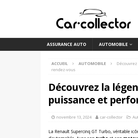
ASSURANCE AUTO
AUTOMOBILE
ACCUEIL
AUTOMOBILE
Découvrez 
rendez-vous
Découvrez la légen
puissance et perf
novembre 13, 2024
car-collector
Au
La Renault Supercinq GT Turbo, véritable icô