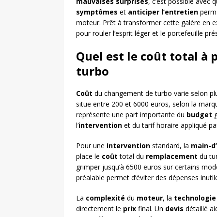
mauvaises surprises
, c’est possible avec 
symptômes
et
anticiper l’entretien
permet
moteur. Prêt à transformer cette galère en 
pour rouler l’esprit léger et le portefeuille pré
Quel est le coût total à
turbo
Coût
du changement de turbo varie selon pl
situe entre 200 et 6000 euros, selon la marq
représente une part importante du
budget
g
l’
intervention
et du tarif horaire appliqué pa
Pour une
intervention
standard, la
main-d
place le
coût
total du
remplacement
du tu
grimper jusqu’à 6500 euros sur certains mo
préalable permet d’éviter des dépenses inutil
La
complexité
du
moteur
, la
technologie
directement le
prix
final. Un
devis
détaillé a