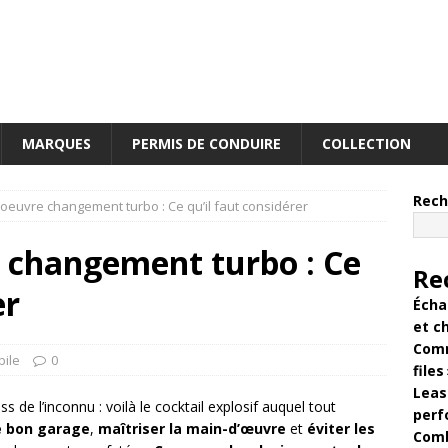
MARQUES
PERMIS DE CONDUIRE
COLLECTION
Rech
’oeuvre changement turbo : Ce qu’il faut considérer
e changement turbo : Ce
Re
er
Écha
et c
Comm
ile
0
files 
Leasi
ss de l’inconnu : voilà le cocktail explosif auquel tout
perf
le bon garage
,
maîtriser la main-d’œuvre
et
éviter les
Comb