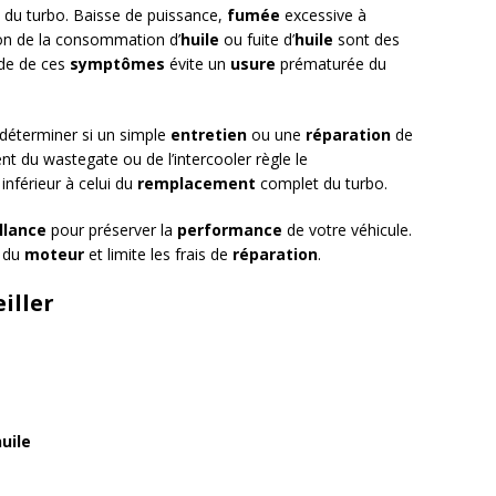
du turbo. Baisse de puissance,
fumée
excessive à
on de la consommation d’
huile
ou fuite d’
huile
sont des
de de ces
symptômes
évite un
usure
prématurée du
déterminer si un simple
entretien
ou une
réparation
de
nt du wastegate ou de l’intercooler règle le
nférieur à celui du
remplacement
complet du turbo.
llance
pour préserver la
performance
de votre véhicule.
 du
moteur
et limite les frais de
réparation
.
iller
uile