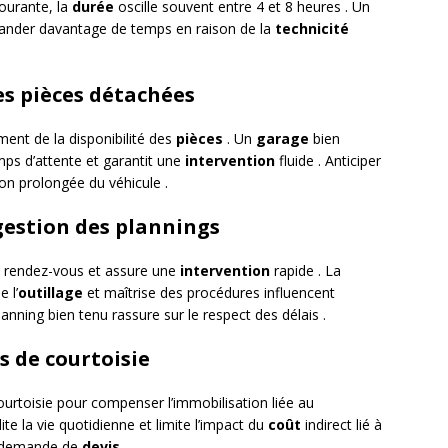
ourante, la
durée
oscille souvent entre 4 et 8 heures . Un
nder davantage de temps en raison de la
technicité
es pièces détachées
ent de la disponibilité des
pièces
. Un
garage
bien
ps d’attente et garantit une
intervention
fluide . Anticiper
ion prolongée du véhicule .
gestion des plannings
s rendez-vous et assure une
intervention
rapide . La
 l’
outillage
et maîtrise des procédures influencent
anning bien tenu rassure sur le respect des délais .
s de courtoisie
urtoisie pour compenser l’immobilisation liée au
lite la vie quotidienne et limite l’impact du
coût
indirect lié à
la demande de
devis
.