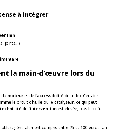
pense à intégrer
vention
s, joints…)
émentaire
ent la main-d’œuvre lors du
é
du
moteur
et de l’
accessibilité
du turbo. Certains
mme le circuit d’
huile
ou le catalyseur, ce qui peut
technicité
de l’
intervention
est élevée, plus le coût
ariables, généralement compris entre 25 et 100 euros. Un