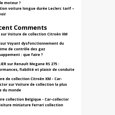
ile moteur ?
tion voiture longue durée Leclerc tarif –
voir
cent Comments
sur
Voiture de collection Citroën XM
sur
Voyant dysfonctionnement du
ème de contrôle des gaz
happement : que faire ?
LIER
sur
Renault Megane RS 275 :
ormances, fiabilité et plaisir de conduite
ure de collection Citroën XM - Car-
ector
sur
Voiture de collection la plus
e du monde
ure collection Belgique - Car-collector
oiture miniature Ferrari collection