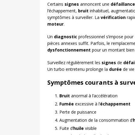
Certains
signes
annoncent une
défaillance
l’échappement,
bruit
inhabituel, augmentati
symptômes à surveiller. La
vérification
rapi
moteur
.
Un
diagnostic
professionnel s’impose pour 
pièces annexes suffit. Parfois, le remplaceme
dysfonctionnement
pour un montant bien i
Surveillez régulièrement les
signes
de
défai
Un turbo entretenu prolonge la
durée
de vie
Symptômes courants à surve
Bruit
anormal à l’accélération
Fumée
excessive à l’
échappement
Perte de puissance
Augmentation de la consommation d’
h
Fuite d’
huile
visible