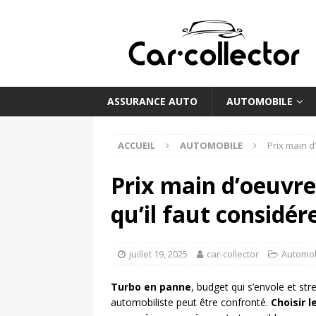
ASSURANCE AUTO
AUTOMOBILE
ACCUEIL
AUTOMOBILE
Prix main d
Prix main d’oeuvr
qu’il faut considér
juillet 19, 2025
car-collector
Automob
Turbo en panne
, budget qui s’envole et stre
automobiliste peut être confronté.
Choisir 