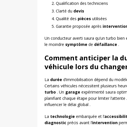
Qualification des techniciens
Clarté du
devis
Qualité des
pièces
utilisées
Garantie proposée après
interventio
Un conducteur averti saura qu’un turbo bien
le moindre
symptôme
de
défaillance
.
Comment anticiper la d
véhicule lors du chang
La
durée
d’immobilisation dépend du modè
Certains véhicules nécessitent plusieurs heur
turbo
. Un
garage
expérimenté saura optimi
planifiant chaque étape pour limiter l’attente
influencer le délai global .
La
technologie
embarquée et l’
accessibili
diagnostic
précis avant l’
intervention
perme