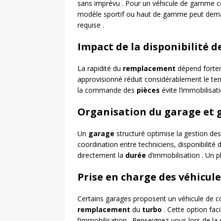
sans imprévu . Pour un véhicule de gamme c
modèle sportif ou haut de gamme peut dema
requise .
Impact de la disponibilité d
La rapidité du
remplacement
dépend fortem
approvisionné réduit considérablement le tem
la commande des
pièces
évite l’immobilisat
Organisation du garage et 
Un
garage
structuré optimise la gestion de
coordination entre techniciens, disponibilité de
directement la
durée
d’immobilisation . Un pl
Prise en charge des véhicule
Certains garages proposent un véhicule de co
remplacement
du
turbo
. Cette option faci
l’immobilisation . Renseignez-vous lors de 