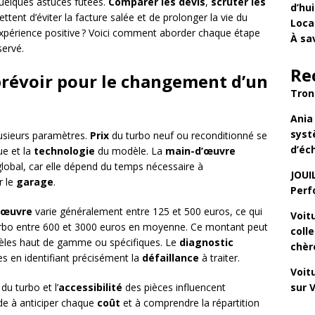
quelques astuces futées.
Comparer les devis
,
scruter les
d’hu
tent d’éviter la facture salée et de prolonger la vie du
Loca
expérience positive ? Voici comment aborder chaque étape
À sa
servé.
Re
 prévoir pour le changement d’un
Tron
Ania
syst
usieurs paramètres.
Prix
du turbo neuf ou reconditionné se
d’éc
ue et la
technologie
du modèle. La
main-d’œuvre
lobal, car elle dépend du temps nécessaire à
JOUI
r le
garage
.
Perf
’œuvre
varie généralement entre 125 et 500 euros, ce qui
Voit
rbo entre 600 et 3000 euros en moyenne. Ce montant peut
coll
dèles haut de gamme ou spécifiques. Le
diagnostic
chèr
es en identifiant précisément la
défaillance
à traiter.
Voit
du turbo et l’
accessibilité
des pièces influencent
sur
V
ide à anticiper chaque
coût
et à comprendre la répartition