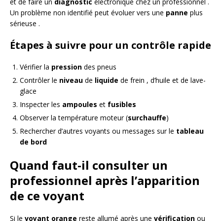
et de faire un
diagnostic
électronique chez un professionnel .
Un problème non identifié peut évoluer vers une
panne
plus
sérieuse .
Étapes à suivre pour un contrôle rapide
Vérifier la
pression
des pneus
Contrôler le
niveau
de
liquide
de frein , d’huile et de lave-
glace
Inspecter les
ampoules
et
fusibles
Observer la température moteur (
surchauffe
)
Rechercher d’autres voyants ou messages sur le
tableau
de bord
Quand faut-il consulter un
professionnel après l’apparition
de ce voyant
Si le
voyant orange
reste allumé après une
vérification
ou