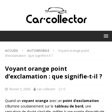
ACCUEIL
AUTOMOBILE
Voyant orange point
d’exclamation : que signifie-t-il ?
Voyant orange point
d’exclamation : que signifie-t-il ?
février 5, 2026
car-collector
0
Quand un
voyant orange
avec un
point d’exclamation
s’illumine soudainement sur le
tableau de bord
, une
sensation de doute s’installe, mêlée à une pointe d’inquiétude.