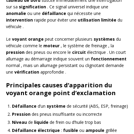
tableau de bord
suscite immédiatement une interrogation
sur sa
signification
. Ce signal universel indique une
anomalie
ou une
défaillance
qui nécessite une
intervention
rapide pour éviter une
utilisation limitée
du
véhicule .
Le
voyant orange
peut concerner plusieurs
systèmes
du
véhicule comme le
moteur
, le système de freinage , la
pression
des pneus ou encore le
circuit
électrique . Un court
allumage au démarrage indique souvent un
fonctionnement
normal , mais un allumage persistant ou clignotant demande
une
vérification
approfondie .
Principales causes d’apparition du
voyant orange point d’exclamation
Défaillance
d’un
système
de sécurité (ABS, ESP, freinage)
Pression
des pneus insuffisante ou incorrecte
Niveau
de
liquide
de frein ou d’huile trop bas
Défaillance électrique
:
fusible
ou
ampoule
grillée