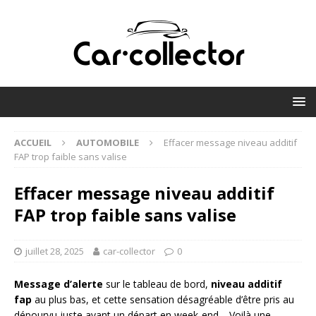
ACCUEIL
AUTOMOBILE
Effacer message niveau additif
FAP trop faible sans valise
Effacer message niveau additif
FAP trop faible sans valise
juillet 28, 2025
car-collector
0
Message d’alerte
sur le tableau de bord,
niveau additif
fap
au plus bas, et cette sensation désagréable d’être pris au
dépourvu juste avant un départ en week-end… Voilà une