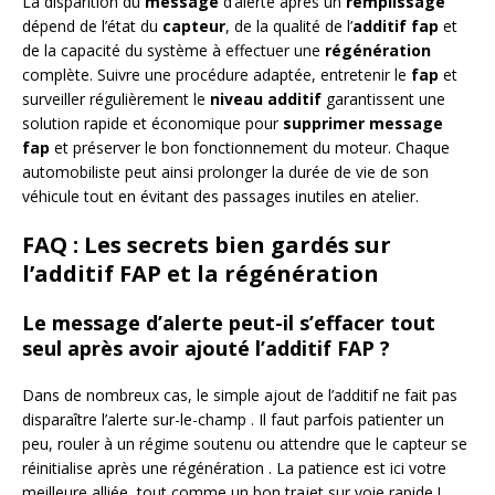
La disparition du
message
d’alerte après un
remplissage
dépend de l’état du
capteur
, de la qualité de l’
additif fap
et
de la capacité du système à effectuer une
régénération
complète. Suivre une procédure adaptée, entretenir le
fap
et
surveiller régulièrement le
niveau additif
garantissent une
solution rapide et économique pour
supprimer message
fap
et préserver le bon fonctionnement du moteur. Chaque
automobiliste peut ainsi prolonger la durée de vie de son
véhicule tout en évitant des passages inutiles en atelier.
FAQ : Les secrets bien gardés sur
l’additif FAP et la régénération
Le message d’alerte peut-il s’effacer tout
seul après avoir ajouté l’additif FAP ?
Dans de nombreux cas, le simple ajout de l’additif ne fait pas
disparaître l’alerte sur-le-champ . Il faut parfois patienter un
peu, rouler à un régime soutenu ou attendre que le capteur se
réinitialise après une régénération . La patience est ici votre
meilleure alliée, tout comme un bon trajet sur voie rapide !