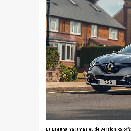
La
Laguna
n’a jamais eu de
version RS
offi