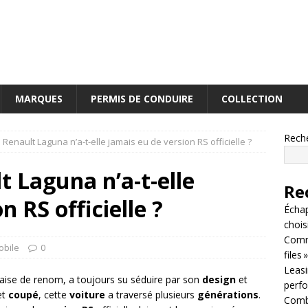
MARQUES
PERMIS DE CONDUIRE
COLLECTION
Rech
 Renault Laguna n’a-t-elle jamais eu de version RS officielle ?
t Laguna n’a-t-elle
Re
n RS officielle ?
Écha
chois
Comm
obile
0
files »
Leasin
aise de renom, a toujours su séduire par son
design
et
perf
et
coupé
, cette
voiture
a traversé plusieurs
générations
.
Combi