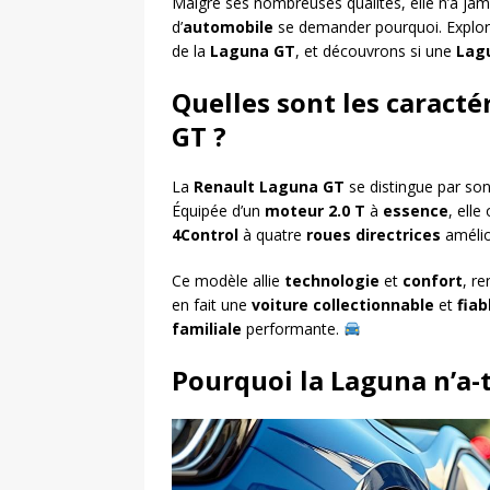
Malgré ses nombreuses qualités, elle n’a ja
d’
automobile
se demander pourquoi. Explo
de la
Laguna GT
, et découvrons si une
Lag
Quelles sont les caracté
GT ?
La
Renault Laguna GT
se distingue par so
Équipée d’un
moteur 2.0 T
à
essence
, elle
4Control
à quatre
roues directrices
amélio
Ce modèle allie
technologie
et
confort
, r
en fait une
voiture
collectionnable
et
fiab
familiale
performante.
Pourquoi la Laguna n’a-t