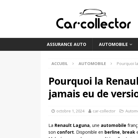
ASSURANCE AUTO
AUTOMOBILE
ACCUEIL
AUTOMOBILE
Pourquoi la
Pourquoi la Renaul
jamais eu de versio
octobre 1, 2024
car-collector
Autom
La
Renault Laguna
, une
automobile
franç
son
confort
. Disponible en
berline
,
break