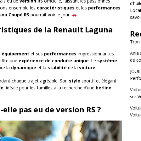
mais eu de
version RS
officielle, laissant les passionnés
d’hui
rons ensemble les
caractéristiques
et les
performances
Locat
una Coupé RS
pourrait voir le jour.
savoi
ristiques de la Renault Laguna
Re
Tron
Ania
n
équipement
et ses
performances
impressionnantes.
de co
 offre une
expérience de conduite unique
. Le
système
re la
dynamique
et la
stabilité
de la
voiture
.
JOUI
Perfo
endant chaque trajet agréable. Son
style
sportif et élégant
le
, idéale pour les familles à la recherche d’une
berline
Voitu
sur
V
-elle pas eu de version RS ?
Voitu
Voitu