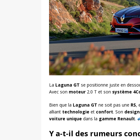
La
Laguna GT
se positionne juste en desso
Avec son
moteur
2.0 T et son
système 4Co
Bien que la
Laguna GT
ne soit pas une
RS
, 
alliant
technologie
et
confort
. Son
design
voiture
unique
dans la
gamme Renault
.
Y a-t-il des rumeurs co