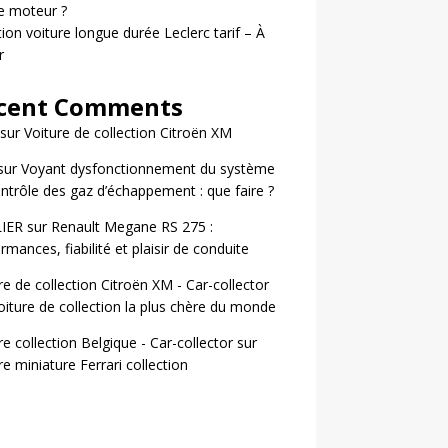
le moteur ?
ion voiture longue durée Leclerc tarif – À
r
cent Comments
sur
Voiture de collection Citroën XM
sur
Voyant dysfonctionnement du système
ntrôle des gaz d’échappement : que faire ?
LIER
sur
Renault Megane RS 275 :
rmances, fiabilité et plaisir de conduite
re de collection Citroën XM - Car-collector
oiture de collection la plus chère du monde
re collection Belgique - Car-collector
sur
re miniature Ferrari collection