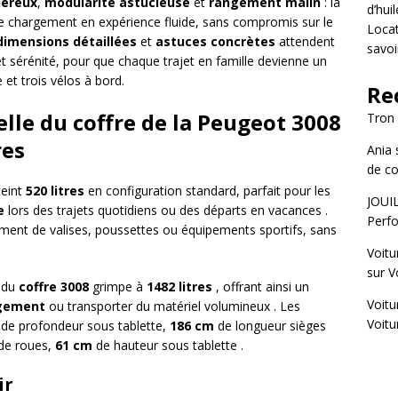
éreux
,
modularité astucieuse
et
rangement malin
: la
d’hui
 chargement en expérience fluide, sans compromis sur le
Locat
dimensions détaillées
et
astuces concrètes
attendent
savoi
t sérénité, pour que chaque trajet en famille devienne un
 et trois vélos à bord.
Re
elle du coffre de la Peugeot 3008
Tron
res
Ania
de co
teint
520 litres
en configuration standard, parfait pour les
JOUI
e
lors des trajets quotidiens ou des départs en vacances .
Perfo
gement de valises, poussettes ou équipements sportifs, sans
Voitu
sur
V
du
coffre 3008
grimpe à
1482 litres
, offrant ainsi un
Voitu
gement
ou transporter du matériel volumineux . Les
Voitu
de profondeur sous tablette,
186 cm
de longueur sièges
 de roues,
61 cm
de hauteur sous tablette .
ir