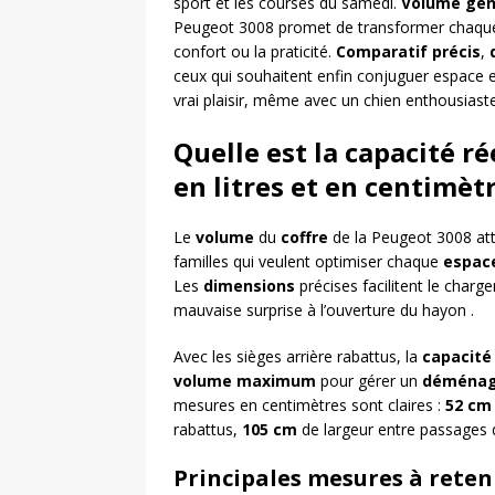
sport et les courses du samedi.
Volume gén
Peugeot 3008 promet de transformer chaque
confort ou la praticité.
Comparatif précis
,
ceux qui souhaitent enfin conjuguer espace e
vrai plaisir, même avec un chien enthousiaste
Quelle est la capacité ré
en litres et en centimèt
Le
volume
du
coffre
de la Peugeot 3008 at
familles qui veulent optimiser chaque
espac
Les
dimensions
précises facilitent le char
mauvaise surprise à l’ouverture du hayon .
Avec les sièges arrière rabattus, la
capacité
volume maximum
pour gérer un
déména
mesures en centimètres sont claires :
52 cm
rabattus,
105 cm
de largeur entre passages
Principales mesures à reten