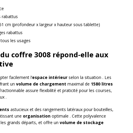
ace
s rabattus
 61 cm (profondeur x largeur x hauteur sous tablette)
ges rabattus
tous les usages
u coffre 3008 répond-elle aux
tive
ter facilement l’
espace intérieur
selon la situation . Les
ffrant un
volume de chargement
maximal de
1580 litres
ctionnable assure flexibilité et praticité pour les courses,
ux .
ents
astucieux et des rangements latéraux pour bouteilles,
ntissant une
organisation
optimale . Cette polyvalence
 les grands départs, et offre un
volume de stockage