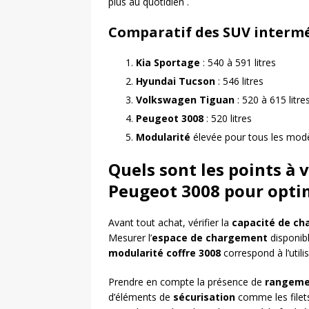
plus au quotidien .
Comparatif des SUV intermé
Kia Sportage
: 540 à 591 litres
Hyundai Tucson
: 546 litres
Volkswagen Tiguan
: 520 à 615 litre
Peugeot 3008
: 520 litres
Modularité
élevée pour tous les mod
Quels sont les points à 
Peugeot 3008 pour opti
Avant tout achat, vérifier la
capacité de c
Mesurer l’
espace de chargement
disponibl
modularité coffre 3008
correspond à l’utili
Prendre en compte la présence de
rangeme
d’éléments de
sécurisation
comme les filets