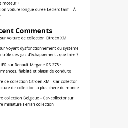
le moteur ?
ion voiture longue durée Leclerc tarif – À
r
cent Comments
sur
Voiture de collection Citroën XM
sur
Voyant dysfonctionnement du système
ntrôle des gaz d’échappement : que faire ?
LIER
sur
Renault Megane RS 275 :
rmances, fiabilité et plaisir de conduite
re de collection Citroën XM - Car-collector
oiture de collection la plus chère du monde
re collection Belgique - Car-collector
sur
re miniature Ferrari collection