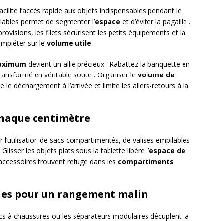
acilite l’accès rapide aux objets indispensables pendant le
ilables permet de segmenter l’
espace
et d’éviter la pagaille .
rovisions, les filets sécurisent les petits équipements et la
 empiéter sur le
volume utile
.
aximum
devient un allié précieux . Rabattez la banquette en
ransformé en véritable soute . Organiser le
volume de
le déchargement à l’arrivée et limite les allers-retours à la
chaque centimètre
 l’utilisation de sacs compartimentés, de valises empilables
isser les objets plats sous la tablette libère l’
espace de
s accessoires trouvent refuge dans les
compartiments
bles pour un rangement malin
 sacs à chaussures ou les séparateurs modulaires décuplent la