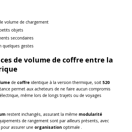
le volume de chargement
petits objets
ments secondaires
 quelques gestes
nces de volume de coffre entre la
rique
lume
de
coffre
identique à la version thermique, soit
520
stance permet aux acheteurs de ne faire aucun compromis
’électrique, même lors de longs trajets ou de voyages
mum
restent inchangés, assurant la même
modularité
quipements de rangement sont par ailleurs présents, avec
r pour assurer une
organisation
optimale .