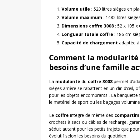
Volume utile
: 520 litres sièges en pl
Volume maximum
: 1482 litres siège
Dimensions coffre 3008
: 52 x 105 x
Longueur totale coffre
: 186 cm siè
Capacité de chargement
adaptée à 
Comment la modularité d
besoins d’une famille ac
La
modularité
du
coffre 3008
permet d’adap
sièges arrière se rabattent en un clin d’œil, o
pour les objets encombrants . La banquette fra
le matériel de sport ou les bagages volumine
Le
coffre
intègre de même des
compartim
crochets à sacs ou câbles de recharge, gara
séduit autant pour les petits trajets que pour
évolutif selon les besoins du quotidien .