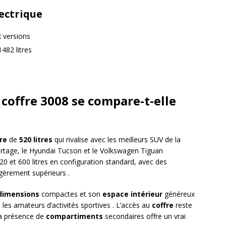
ectrique
x versions
1482 litres
coffre 3008 se compare-t-elle
re
de
520 litres
qui rivalise avec les meilleurs SUV de la
portage, le Hyundai Tucson et le Volkswagen Tiguan
0 et 600 litres en configuration standard, avec des
gèrement supérieurs .
dimensions
compactes et son
espace intérieur
généreux
u les amateurs d’activités sportives . L’accès au
coffre
reste
la présence de
compartiments
secondaires offre un vrai