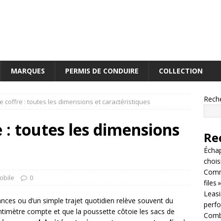
MARQUES
PERMIS DE CONDUIRE
COLLECTION
Rech
 coffre : toutes les dimensions et caractéristiques
 : toutes les dimensions
Re
Écha
chois
Comm
obile
0
files »
Leasin
nces ou d’un simple trajet quotidien relève souvent du
perf
ntimètre compte et que la poussette côtoie les sacs de
Combi