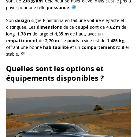
sont de
238 g/km
. Cela peut sembler élevé, mais c’est le prix à
payer pour une telle
puissance
.
Son
design
signé Pininfarina en fait une voiture élégante et
distinguée. Les
dimensions
de ce
coupé
sont de
4,62 m
de
long,
1,78 m
de large et
1,35 m
de haut, avec un
empattement
de
2,70 m
. Le
poids
à vide est de
1 485 kg
,
offrant une bonne
habitabilité
et un
comportement
routier
stable.
Quelles sont les options et
équipements disponibles ?