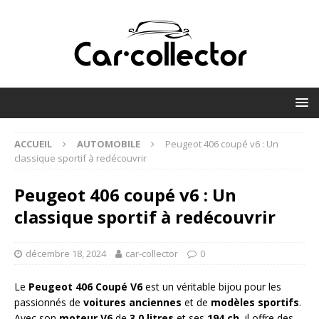
ACCUEIL
AUTOMOBILE
Peugeot 406 coupé v6 : Un
classique sportif à redécouvrir
Peugeot 406 coupé v6 : Un
classique sportif à redécouvrir
décembre 18, 2024
car-collector
0
Le
Peugeot 406 Coupé V6
est un véritable bijou pour les
passionnés de
voitures anciennes
et de
modèles sportifs
.
Avec son
moteur
V6
de
3,0 litres
et ses
194 ch
, il offre des