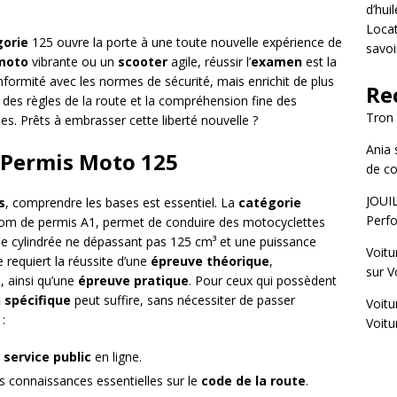
d’hui
Locat
gorie
125 ouvre la porte à une toute nouvelle expérience de
savoi
moto
vibrante ou un
scooter
agile, réussir l’
examen
est la
formité avec les normes de sécurité, mais enrichit de plus
Re
e des règles de la route et la compréhension fine des
Tron
s. Prêts à embrasser cette liberté nouvelle ?
Ania
e Permis Moto 125
de co
JOUI
s
, comprendre les bases est essentiel. La
catégorie
Perfo
nom de permis A1, permet de conduire des motocyclettes
e cylindrée ne dépassant pas 125 cm³ et une puissance
Voitu
 requiert la réussite d’une
épreuve théorique
,
sur
V
e
, ainsi qu’une
épreuve pratique
. Pour ceux qui possèdent
 spécifique
peut suffire, sans nécessiter de passer
Voitu
:
Voitu
n
service public
en ligne.
s connaissances essentielles sur le
code de la route
.