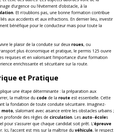
nage d’urgence ou l’évitement d’obstacle, à la
ulation
. Et n’oublions pas, une bonne formation contribue
és aux accidents et aux infractions. En dernier lieu, investir
ment bénéfique pour le conducteur mais pour toute la
ivre le plaisir de la conduite sur deux
roues
, ou
ransport plus économique et pratique, le permis 125 ouvre
es requises et en valorisant l’importance d’une formation
ence enrichissante et sécuritaire sur la route.
ique et Pratique
lique une étape déterminante : la préparation aux
rrer, la maîtrise du
code
de la
route
est essentielle. Cette
ant la fondation de toute conduite sécuritaire. Imaginez-
e
moto
, slalomant avec aisance entre les obstacles urbains ;
on profonde des règles de
circulation
. Les
auto
–
école
s
l pour s’assurer que chaque candidat soit prêt. L’
épreuve
. Ici, l’accent est mis sur la maîtrise du
véhicule
, le respect