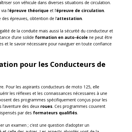
riser son véhicule dans diverses situations de circulation.
ia l’
épreuve théorique
et l’
épreuve de circulation
.
 des épreuves, obtention de l’
attestation
.
alité de la conduite mais aussi la sécurité du conducteur et
rtance d’une solide
formation en auto-école
ne peut être
es et le savoir nécessaire pour naviguer en toute confiance
ation pour les Conducteurs de
ière. Pour les aspirants conducteurs de moto 125, elle
érir les réflexes et les connaissances nécessaires à une
osent des programmes spécifiquement conçus pour les
s l’aventure des deux
roues
. Ces programmes couvrent
 dispensés par des
formateurs qualifiés
.
er un examen ; c’est une question d’adopter un
 et celle des autres. Les aspects abordés vont de la