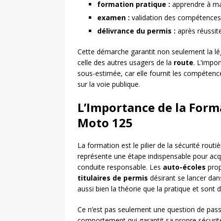
formation pratique :
apprendre à maît
examen :
validation des compétences v
délivrance du permis :
après réussite
Cette démarche garantit non seulement la lég
celle des autres usagers de la
route
. L’impo
sous-estimée, car elle fournit les compétenc
sur la voie publique.
L’Importance de la Form
Moto 125
La formation est le pilier de la sécurité rout
représente une étape indispensable pour acqu
conduite responsable. Les
auto-écoles
prop
titulaires de permis
désirant se lancer dan
aussi bien la théorie que la pratique et sont
Ce n’est pas seulement une question de pass
comportement qui garantit sa propre sécurité