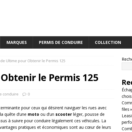
MARQUES
PERMIS DE CONDUIRE
COLLECTION
Rech
de Ultime pour Obtenir le Permis 125
Obtenir le Permis 125
Re
Écha
e conduire
0
chois
Comm
erminante pour ceux qui désirent naviguer les rues avec
files »
r la quête d’une
moto
ou d’un
scooter
léger, pousse de
Leasin
ssus à suivre pour conduire légalement ces véhicules. La
perf
 avantages pratiques et économiques sont au cœur de leurs
Combi