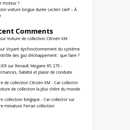
le moteur ?
ion voiture longue durée Leclerc tarif – À
r
cent Comments
sur
Voiture de collection Citroën XM
sur
Voyant dysfonctionnement du système
ntrôle des gaz d’échappement : que faire ?
LIER
sur
Renault Megane RS 275 :
rmances, fiabilité et plaisir de conduite
re de collection Citroën XM - Car-collector
oiture de collection la plus chère du monde
re collection Belgique - Car-collector
sur
re miniature Ferrari collection