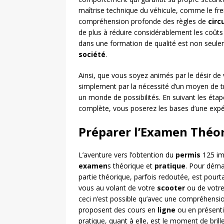
maîtrise technique du véhicule, comme le frei
compréhension profonde des règles de
circ
de plus à réduire considérablement les coûts li
dans une formation de qualité est non seule
société
.
Ainsi, que vous soyez animés par le désir de v
simplement par la nécessité d’un moyen de t
un monde de possibilités. En suivant les étap
complète, vous poserez les bases d’une expéri
Préparer l’Examen Théor
L’aventure vers l’obtention du
permis
125 imp
examen
s théorique et
pratique
. Pour déma
partie théorique, parfois redoutée, est pourt
vous au volant de votre
scooter
ou de votr
ceci n’est possible qu’avec une compréhensi
proposent des cours en
ligne
ou en présentie
pratique, quant à elle, est le moment de briller