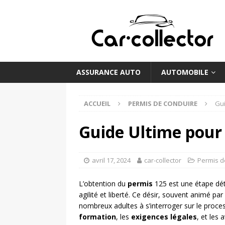
ASSURANCE AUTO
AUTOMOBILE
ACCUEIL
PERMIS DE CONDUIRE
Gui
Guide Ultime pour 
avril 17, 2024
car-collector
Permis d
L’obtention du
permis
125 est une étape dét
agilité et liberté. Ce désir, souvent animé pa
nombreux adultes à s’interroger sur le proce
formation
, les
exigences légales
, et les