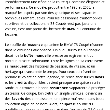
immédiatement une icône de la route qui combine élégance et
performances. Ce modèle, produit entre 1995 et 2002, a
marqué les esprits par son design unique et ses capacités
techniques remarquables. Pour les passionnés d’automobiles
sportives et de collection, le Z3 Coupé n’est pas juste une
voiture, c’est une partie de l’histoire de
BMW
qui continue de
fasciner.
Le souffle de l’
essence
qui anime le BMW Z3 Coupé résonne
dans le cœur des aficionados. Un bijou sur roues où chaque
détail, de la
boîte manuelle
précise au rugissement du
moteur, suscite l’admiration. Entre les lignes de sa carrosserie,
se
masquent
des histoires de passion, de vitesse, et un
héritage qui transcende le temps. Pour ceux qui rêvent de
prendre le volant de cette légende, se renseigner sur les
devis
et les
crédits
disponibles devient presque une quête sacrée,
tandis que trouver la bonne
assurance
s’apparente à protéger
un trésor. Ce coupé, loin d’être un simple véhicule, devient un
des
favoris
des connaisseurs, une pièce maîtresse dans toute
collection digne de ce nom. Alors,
coupez
le souffle du
quotidien et laissez-vous emporter dans l’univers du Z3 Coupé,