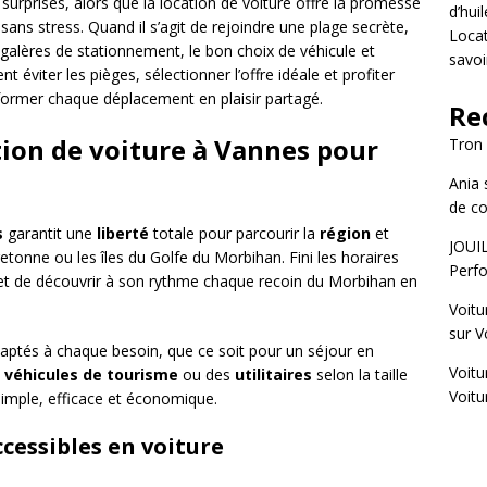
urprises, alors que la location de voiture offre la promesse
d’hui
sans stress. Quand il s’agit de rejoindre une plage secrète,
Locat
s galères de stationnement, le bon choix de véhicule et
savoi
t éviter les pièges, sélectionner l’offre idéale et profiter
ormer chaque déplacement en plaisir partagé.
Re
tion de voiture à Vannes pour
Tron
Ania
de co
s
garantit une
liberté
totale pour parcourir la
région
et
JOUI
tonne ou les îles du Golfe du Morbihan. Fini les horaires
Perfo
 de découvrir à son rythme chaque recoin du Morbihan en
Voitu
sur
V
aptés à chaque besoin, que ce soit pour un séjour en
Voitu
s
véhicules de tourisme
ou des
utilitaires
selon la taille
Voitu
imple, efficace et économique.
cessibles en voiture