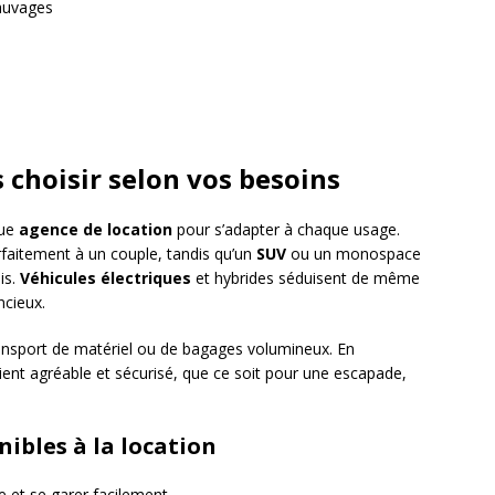
sauvages
 choisir selon vos besoins
que
agence de location
pour s’adapter à chaque usage.
aitement à un couple, tandis qu’un
SUV
ou un monospace
is.
Véhicules électriques
et hybrides séduisent de même
ncieux.
nsport de matériel ou de bagages volumineux. En
ient agréable et sécurisé, que ce soit pour une escapade,
ibles à la location
le et se garer facilement