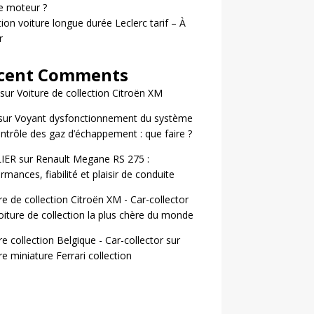
le moteur ?
ion voiture longue durée Leclerc tarif – À
r
cent Comments
sur
Voiture de collection Citroën XM
sur
Voyant dysfonctionnement du système
ntrôle des gaz d’échappement : que faire ?
LIER
sur
Renault Megane RS 275 :
rmances, fiabilité et plaisir de conduite
re de collection Citroën XM - Car-collector
oiture de collection la plus chère du monde
re collection Belgique - Car-collector
sur
re miniature Ferrari collection