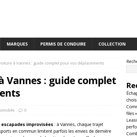
MARQUES
PERMIS DE CONDUIRE
COLLECTION
Rech
voiture à Vannes : guide complet pour vos déplacements
à Vannes : guide complet
Re
ents
Écha
chois
Comm
omobile
0
files »
Leasin
t
escapades improvisées
: à Vannes, chaque trajet
perf
nsports en commun limitent parfois les envies de dernière
Combi