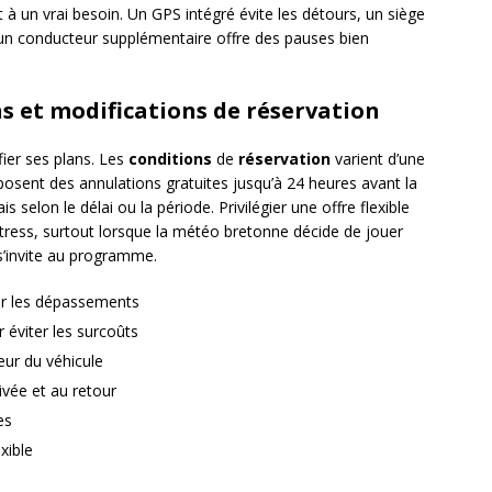
à un vrai besoin. Un GPS intégré évite les détours, un siège
 un conducteur supplémentaire offre des pauses bien
ns et modifications de réservation
fier ses plans. Les
conditions
de
réservation
varient d’une
oposent des annulations gratuites jusqu’à 24 heures avant la
is selon le délai ou la période. Privilégier une offre flexible
tress, surtout lorsque la météo bretonne décide de jouer
 s’invite au programme.
iper les dépassements
r éviter les surcoûts
eur du véhicule
rivée et au retour
es
exible