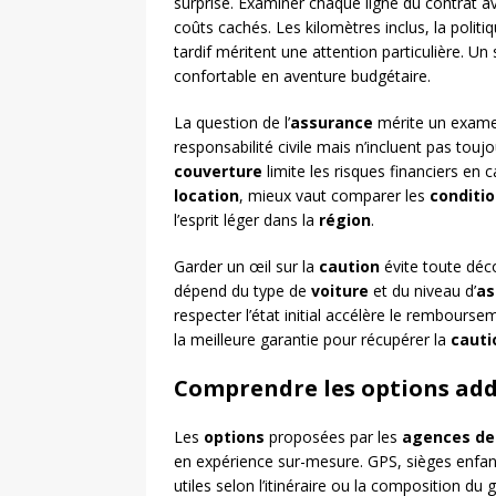
surprise. Examiner chaque ligne du contrat a
coûts cachés. Les kilomètres inclus, la politi
tardif méritent une attention particulière. Un
confortable en aventure budgétaire.
La question de l’
assurance
mérite un examen
responsabilité civile mais n’incluent pas touj
couverture
limite les risques financiers en 
location
, mieux vaut comparer les
conditi
l’esprit léger dans la
région
.
Garder un œil sur la
caution
évite toute déc
dépend du type de
voiture
et du niveau d’
as
respecter l’état initial accélère le remboursem
la meilleure garantie pour récupérer la
cauti
Comprendre les options addi
Les
options
proposées par les
agences de
en expérience sur-mesure. GPS, sièges enfant
utiles selon l’itinéraire ou la composition d