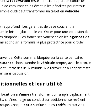
vant la
réservation
reste la meilleure parade contre les
que de carburant et les éventuelles pénalités pour retour
 simple oubli peut transformer un trajet en
véhicule
 approfondi. Les garanties de base couvrent la
ours le bris de glace ou le vol. Opter pour une extension de
cas d’imprévu. Les franchises varient selon les
agences de
ons
et choisir la formule la plus protectrice pour circuler
onvenue. Cette somme, bloquée sur la carte bancaire,
surance
choisi. Rendre le
véhicule
propre, avec le plein, et
ent. L’état des lieux minutieux à l’arrivée et au départ reste
on
sans discussion.
tionnelles et leur utilité
 location
à
Vannes
transforment un simple déplacement
s, chaînes neige ou conducteur additionnel se révèlent
u groupe. Chaque
option
influe sur les
tarifs
, mieux vaut