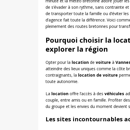
minute et la météo bretonne adore jouer les s
de s’évader à son rythme, sans contrainte et 
de transporter toute la famille ou d’éviter le
d’agence fait toute la différence. Voici commen
pleinement des routes bretonnes pour transf
Pourquoi choisir la loca
explorer la région
Opter pour la
location
de
voiture
à
Vanne
atteindre des lieux uniques comme la côte bre
contraignants, la
location de voiture
permet
toute autonomie.
La
location
offre l’accès à des
véhicules
ad
couple, entre amis ou en famille. Profiter de
du groupe et les envies du moment devient s
Les sites incontournables ac