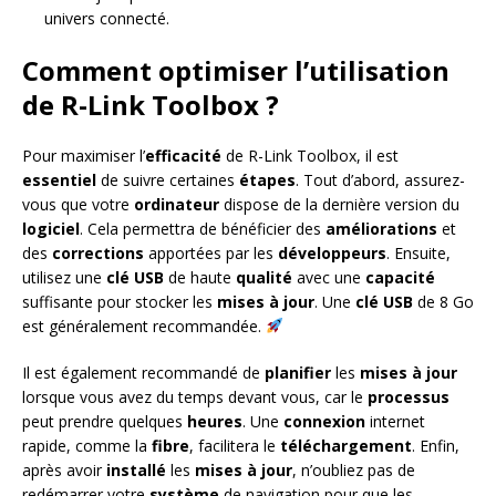
univers connecté.
Comment optimiser l’utilisation
de R-Link Toolbox ?
Pour maximiser l’
efficacité
de R-Link Toolbox, il est
essentiel
de suivre certaines
étapes
. Tout d’abord, assurez-
vous que votre
ordinateur
dispose de la dernière version du
logiciel
. Cela permettra de bénéficier des
améliorations
et
des
corrections
apportées par les
développeurs
. Ensuite,
utilisez une
clé USB
de haute
qualité
avec une
capacité
suffisante pour stocker les
mises à jour
. Une
clé USB
de 8 Go
est généralement recommandée.
Il est également recommandé de
planifier
les
mises à jour
lorsque vous avez du temps devant vous, car le
processus
peut prendre quelques
heures
. Une
connexion
internet
rapide, comme la
fibre
, facilitera le
téléchargement
. Enfin,
après avoir
installé
les
mises à jour
, n’oubliez pas de
redémarrer votre
système
de navigation pour que les