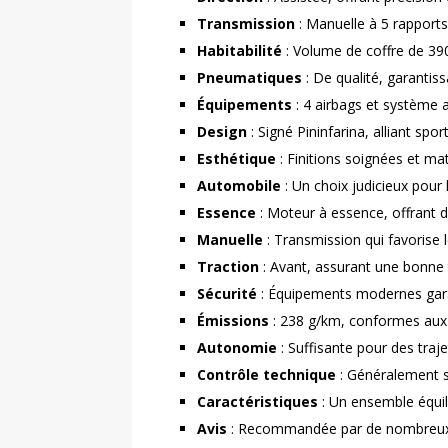
Transmission
: Manuelle à 5 rapport
Habitabilité
: Volume de coffre de 390 
Pneumatiques
: De qualité, garanti
Équipements
: 4 airbags et système a
Design
: Signé Pininfarina, alliant spor
Esthétique
: Finitions soignées et maté
Automobile
: Un choix judicieux pour 
Essence
: Moteur à essence, offrant 
Manuelle
: Transmission qui favorise l
Traction
: Avant, assurant une bonne 
Sécurité
: Équipements modernes gara
Émissions
: 238 g/km, conformes aux
Autonomie
: Suffisante pour des traje
Contrôle technique
: Généralement sa
Caractéristiques
: Un ensemble équil
Avis
: Recommandée par de nombreux pr