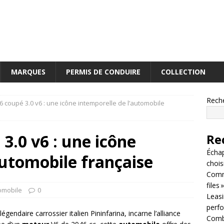
MARQUES
PERMIS DE CONDUIRE
COLLECTION
Rech
 coupé 3.0 v6 : une icône intemporelle de l’automobile
3.0 v6 : une icône
Re
Écha
automobile française
chois
Comm
files »
omobile
0
Leasin
perf
endaire carrossier italien Pininfarina, incarne l’alliance
Combi