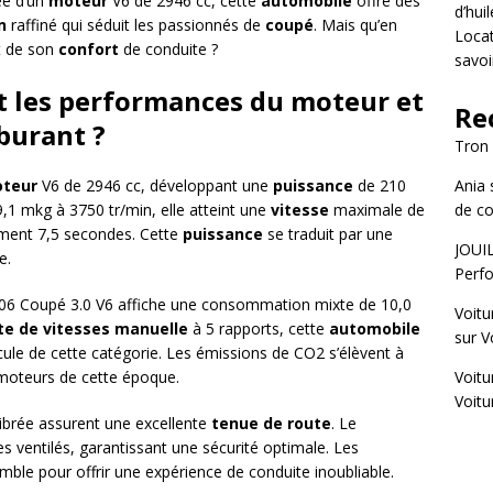
ée d’un
moteur
V6 de 2946 cc, cette
automobile
offre des
d’hui
n
raffiné qui séduit les passionnés de
coupé
. Mais qu’en
Locat
t de son
confort
de conduite ?
savoi
 les performances du moteur et
Re
burant ?
Tron
teur
V6 de 2946 cc, développant une
puissance
de 210
Ania
,1 mkg à 3750 tr/min, elle atteint une
vitesse
maximale de
de co
ment 7,5 secondes. Cette
puissance
se traduit par une
JOUI
e.
Perfo
406 Coupé 3.0 V6 affiche une consommation mixte de 10,0
Voitu
te de vitesses manuelle
à 5 rapports, cette
automobile
sur
V
ule de cette catégorie. Les émissions de CO2 s’élèvent à
 moteurs de cette époque.
Voitu
Voitu
ibrée assurent une excellente
tenue de route
. Le
ues ventilés, garantissant une sécurité optimale. Les
mble pour offrir une expérience de conduite inoubliable.