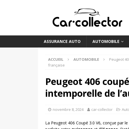
ASSURANCE AUTO
AUTOMOBILE
ACCUEIL
AUTOMOBILE
Peugeot 406
française
Peugeot 406 coupé 
intemporelle de l’
novembre 8, 2024
car-collector
Aut
La Peugeot 406 Coupé 3.0 V6, conçue par le lég