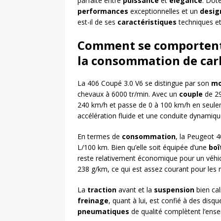
parfaite entre
puissance
et
élégance
. Dot
performances
exceptionnelles et un
desig
est-il de ses
caractéristiques
techniques e
Comment se comportent
la consommation de car
La 406 Coupé 3.0 V6 se distingue par son
mo
chevaux à 6000 tr/min. Avec un
couple
de 29
240 km/h et passe de 0 à 100 km/h en seule
accélération fluide et une conduite dynamiqu
En termes de
consommation
, la Peugeot 
L/100 km. Bien qu’elle soit équipée d’une
boî
reste relativement économique pour un véhic
238 g/km, ce qui est assez courant pour les
La
traction
avant et la
suspension
bien cal
freinage
, quant à lui, est confié à des disq
pneumatiques
de qualité complètent l’ense