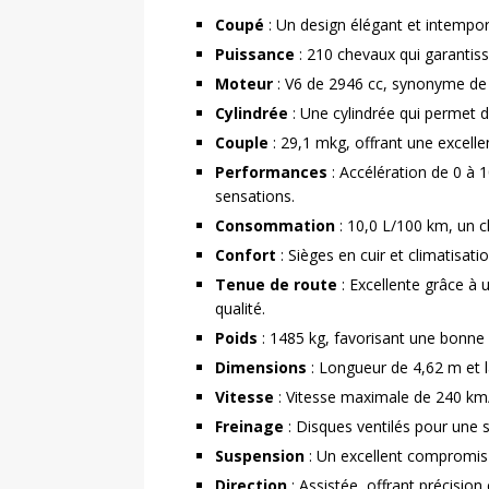
Coupé
: Un design élégant et intemporel
Puissance
: 210 chevaux qui garanti
Moteur
: V6 de 2946 cc, synonyme de r
Cylindrée
: Une cylindrée qui permet d
Couple
: 29,1 mkg, offrant une excelle
Performances
: Accélération de 0 à 
sensations.
Consommation
: 10,0 L/100 km, un ch
Confort
: Sièges en cuir et climatisa
Tenue de route
: Excellente grâce à
qualité.
Poids
: 1485 kg, favorisant une bonne 
Dimensions
: Longueur de 4,62 m et l
Vitesse
: Vitesse maximale de 240 km/h
Freinage
: Disques ventilés pour une s
Suspension
: Un excellent compromis e
Direction
: Assistée, offrant précision e