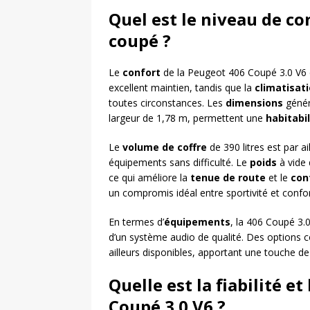
Quel est le niveau de con
coupé ?
Le
confort
de la Peugeot 406 Coupé 3.0 V6 es
excellent maintien, tandis que la
climatisat
toutes circonstances. Les
dimensions
génér
largeur de 1,78 m, permettent une
habitabil
Le
volume de coffre
de 390 litres est par a
équipements sans difficulté. Le
poids
à vide 
ce qui améliore la
tenue de route
et le
con
un compromis idéal entre sportivité et confor
En termes d’
équipements
, la 406 Coupé 3.0
d’un système audio de qualité. Des option
ailleurs disponibles, apportant une touche d
Quelle est la fiabilité e
Coupé 3.0 V6 ?