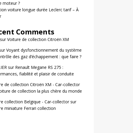
le moteur ?
ion voiture longue durée Leclerc tarif – À
r
cent Comments
sur
Voiture de collection Citroën XM
sur
Voyant dysfonctionnement du système
ntrôle des gaz d’échappement : que faire ?
LIER
sur
Renault Megane RS 275 :
rmances, fiabilité et plaisir de conduite
re de collection Citroën XM - Car-collector
oiture de collection la plus chère du monde
re collection Belgique - Car-collector
sur
re miniature Ferrari collection