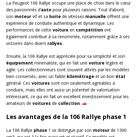
La Peugeot 106 Rallye occupe une place de choix dans le cœur
des passionnés d’
auto
pour plusieurs raisons. Tout d’abord,
son
moteur
vif et sa
boite
de vitesses
manuelle
offrent une
expérience de conduite authentique et dynamique. Les
performances de cette
voiture
en
compétition
ont
également contribué à sa renommée, notamment grâce à ses
victoires dans divers
rallyes
.
Ensuite, la 106 Rallye est appréciée pour sa simplicité et son
équipement
minimaliste, qui en fait une
voiture
légère et
agile. Les collectionneurs sont souvent attirés par les modèles
bien conservés, avec un faible
kilométrage
et un bon
état
général. Ces
voitures
sont non seulement agréables à
conduire, mais elles ont aussi un potentiel de valorisation
intéressant, ce qui en fait un excellent investissement pour les
amateurs de
voitures
de
collection
.
Les avantages de la 106 Rallye phase 1
La 106 Rallye
phase
1 se distingue par son
moteur
de 1300
cm3, qui est à la fois puissant et réactif. Ce modèle est