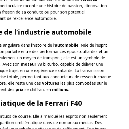
pectaculaire raconte une histoire de passion, d’innovation
a frisson de sa conduite ou pour son potentiel
ant de l’excellence automobile.
ne de l’industrie automobile
angulaire dans l’histoire de l’
automobile
. Née de l’esprit
usion parfaite entre des performances époustouflantes et un
eulement un moyen de transport ; elle est un symbole de
on. Avec son
moteur
V8 bi-turbo, capable de délivrer une
que trajet en une expérience exaltante. La transmission
rise totale, permettant aux conducteurs de ressentir chaque
ore, elle reste une des
voitures
les plus convoitées sur le
uvent des
prix
se chiffrant en
millions
.
iatique de la Ferrari F40
ircuits de course. Elle a marqué les esprits non seulement
apparition emblématique dans de nombreux médias. Des
0 a été un symbole de vitesse et de raffinement. Son image