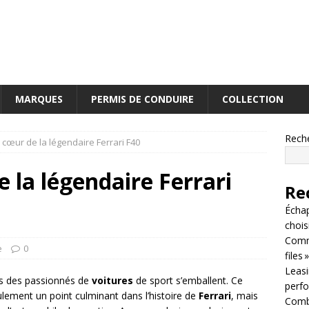
MARQUES
PERMIS DE CONDUIRE
COLLECTION
Rech
cœur de la légendaire Ferrari F40
 la légendaire Ferrari
Re
Écha
chois
Comm
e
0
files »
Leasin
s des passionnés de
voitures
de sport s’emballent. Ce
perf
ement un point culminant dans l’histoire de
Ferrari
, mais
Combi