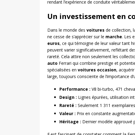
rendant l’expérience de conduite véritableme
Un investissement en c
Dans le monde des
voitures
de collection, 
ne cesse de s’apprécier sur le
marche
. Les 
euros
, ce qui témoigne de leur valeur tant h
peuvent varier significativement, reflétant des
rareté. Cela attire non seulement les collecti
auto
Ferrari qui combine prestige et potenti
spécialisées en
voitures occasion
, acquéri
large, toujours consciente de l’importance d’
Performance :
V8 bi-turbo, 471 chev
Design :
Lignes épurées, utilisation in
Rareté :
Seulement 1 311 exemplaires 
Valeur :
Prix en constante augmentatio
Héritage :
Dernier modèle approuvé p
Il est fascinant de constater comment la Fer