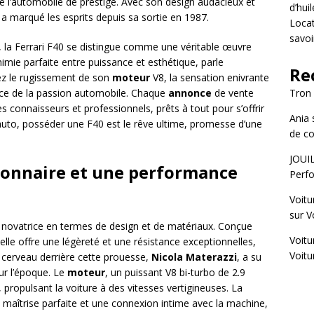
de l’automobile de prestige. Avec son design audacieux et
d’hui
 a marqué les esprits depuis sa sortie en 1987.
Locat
savoi
, la Ferrari F40 se distingue comme une véritable œuvre
himie parfaite entre puissance et esthétique, parle
Re
ez le rugissement de son
moteur
V8, la sensation enivrante
ce de la passion automobile. Chaque
annonce
de vente
Tron
s connaisseurs et professionnels, prêts à tout pour s’offrir
Ania
uto, posséder une F40 est le rêve ultime, promesse d’une
de co
JOUI
ionnaire et une performance
Perfo
Voitu
sur
V
e novatrice en termes de design et de matériaux. Conçue
Voitu
 elle offre une légèreté et une résistance exceptionnelles,
Voitu
Le cerveau derrière cette prouesse,
Nicola Materazzi
, a su
ur l’époque. Le
moteur
, un puissant V8 bi-turbo de 2.9
 propulsant la voiture à des vitesses vertigineuses. La
maîtrise parfaite et une connexion intime avec la machine,