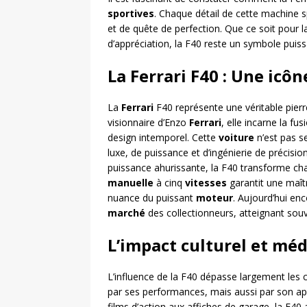
sportives
. Chaque détail de cette machine s
et de quête de perfection. Que ce soit pour l
d’appréciation, la F40 reste un symbole puiss
La Ferrari F40 : Une icô
La
Ferrari
F40 représente une véritable pierre 
visionnaire d’Enzo
Ferrari
, elle incarne la f
design intemporel. Cette
voiture
n’est pas s
luxe, de puissance et d’ingénierie de précisi
puissance ahurissante, la F40 transforme cha
manuelle
à cinq
vitesses
garantit une maît
nuance du puissant
moteur
. Aujourd’hui enc
marché
des collectionneurs, atteignant so
L’impact culturel et méd
L’influence de la F40 dépasse largement les c
par ses performances, mais aussi par son 
films d’action aux affiches de garage, la F4