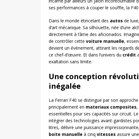
incarne par ailleurs un jalon incontournable 
ses performances à couper le souffle, la F40
Dans le monde étincelant des
autos
de luxe
d’art mécanique. Sa silhouette, née d’une alc
directement à l’âme des aficionados. Imagin
de contrôler cette
voiture
manuelle
, essen
devient un événement, attirant les regards de
ce chef-d’œuvre. Et dans l’univers du
crédit
a
exaltation sans limite.
Une conception révolut
inégalée
La Ferrari F40 se distingue par son approch
principalement en
materiaux composites
,
essentielles pour ses capacités sur circuit. 
intégrer des technologies avant-gardistes po
litres, délivre une puissance impressionnante,
boite manuelle
à cinq
vitesses
assure une 