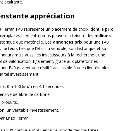
nt exaltante.
onstante appréciation
la Ferrari F40 représente un placement de choix, dont le
prix
exemplaires bien entretenus peuvent atteindre des
millions
istorique que matérielle. Les
annonces prix
pour une F40
 facteurs tels que l’état du véhicule, son historique et sa
onneurs mais aussi les investisseurs à la recherche d’une
el de valorisation. Également, grâce aux plateformes
r une F40 devient une réalité accessible à une clientèle plus
un tel investissement.
aux, 0 à 100 km/h en 4.1 secondes.
tensive de fibre de carbone.
produits.
n, un véritable investissement.
ar Enzo Ferrari.
rari F40 continue d’influencer le monde des
voitures