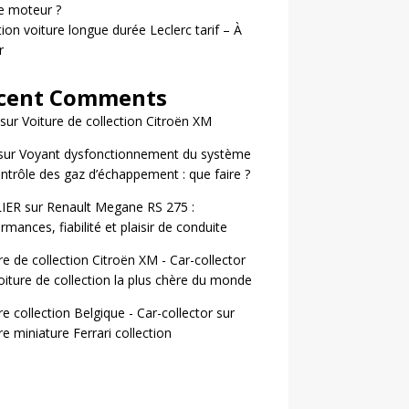
le moteur ?
ion voiture longue durée Leclerc tarif – À
r
cent Comments
sur
Voiture de collection Citroën XM
sur
Voyant dysfonctionnement du système
ntrôle des gaz d’échappement : que faire ?
LIER
sur
Renault Megane RS 275 :
rmances, fiabilité et plaisir de conduite
re de collection Citroën XM - Car-collector
oiture de collection la plus chère du monde
re collection Belgique - Car-collector
sur
re miniature Ferrari collection