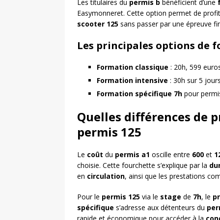
Les titulaires du
permis b
bénéficient d’une
Easymonneret. Cette option permet de profit
scooter 125
sans passer par une épreuve fin
Les principales options de 
Formation classique
: 20h, 599 euro
Formation intensive
: 30h sur 5 jour
Formation spécifique 7h
pour permi
Quelles différences de p
permis 125
Le
coût
du
permis a1
oscille entre
600
et
1
choisie. Cette fourchette s’explique par la
du
en
circulation
, ainsi que les prestations c
Pour le
permis 125
via le
stage
de
7h
, le
pr
spécifique
s’adresse aux détenteurs du
per
rapide et économique pour accéder à la
con