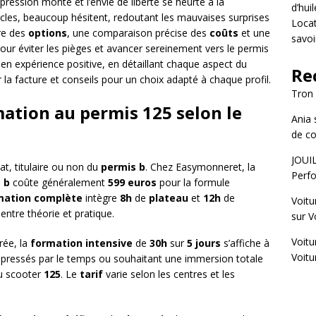
pression monte et l’envie de liberté se heurte à la
d’hui
les, beaucoup hésitent, redoutant les mauvaises surprises
Locat
re des
options
, une comparaison précise des
coûts
et une
savoi
ur éviter les pièges et avancer sereinement vers le permis
n expérience positive, en détaillant chaque aspect du
Re
 la facture et conseils pour un choix adapté à chaque profil.
Tron
ation au permis 125 selon le
Ania
de co
JOUI
at, titulaire ou non du
permis b
. Chez Easymonneret, la
Perfo
 b
coûte généralement
599 euros
pour la formule
mation complète
intègre
8h
de
plateau
et
12h
de
Voitu
entre théorie et pratique.
sur
V
Voitu
rée, la
formation intensive
de
30h
sur
5 jours
s’affiche à
Voitu
ts pressés par le temps ou souhaitant une immersion totale
 scooter
125
. Le
tarif
varie selon les centres et les