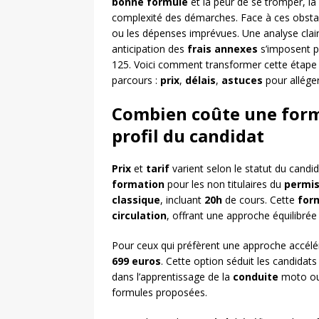
bonne formule
et la peur de se tromper, la 
complexité des démarches. Face à ces obstac
ou les dépenses imprévues. Une analyse clai
anticipation des
frais annexes
s’imposent po
125. Voici comment transformer cette étape e
parcours :
prix
,
délais
,
astuces
pour alléger
Combien coûte une form
profil du candidat
Prix
et
tarif
varient selon le statut du candid
formation
pour les non titulaires du
permis
classique
, incluant
20h
de cours. Cette
for
circulation
, offrant une approche équilibrée 
Pour ceux qui préfèrent une approche accélé
699 euros
. Cette option séduit les candida
dans l’apprentissage de la
conduite
moto ou
formules proposées.