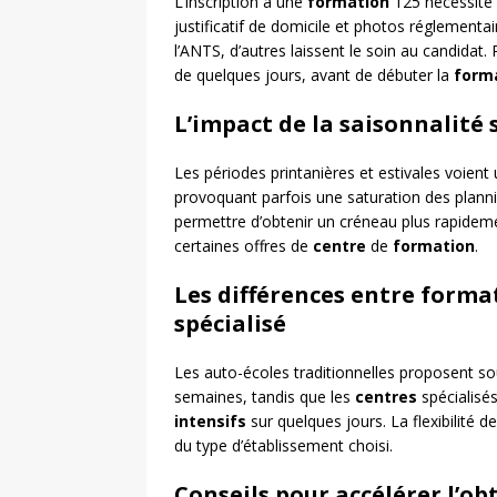
L’inscription à une
formation
125 nécessite l
justificatif de domicile et photos réglementai
l’ANTS, d’autres laissent le soin au candidat.
de quelques jours, avant de débuter la
form
L’impact de la saisonnalité s
Les périodes printanières et estivales voie
provoquant parfois une saturation des plann
permettre d’obtenir un créneau plus rapidement
certaines offres de
centre
de
formation
.
Les différences entre forma
spécialisé
Les auto-écoles traditionnelles proposent s
semaines, tandis que les
centres
spécialisé
intensifs
sur quelques jours. La flexibilité d
du type d’établissement choisi.
Conseils pour accélérer l’ob