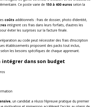
lémentaire. Ce poste varie de
150 à 400 euros
selon la
des
coûts
additionnels : frais de dossier, photo d’identité,
tres
intègrent ces frais dans leurs forfaits, d’autres les
ur éviter les surprises sur la facture finale.
 préparation au code peut nécessiter des frais d’inscription
es établissements proposent des packs tout inclus,
rte selon les besoins spécifiques de chaque apprenant.
à intégrer dans son budget
ros
e
ormation
ensive
, un candidat a réussi l’épreuve pratique du premier
e motivation et immersion accélèrent l’accès au plaisir de