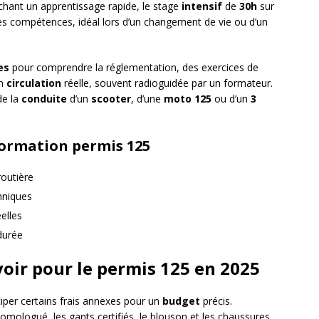
rchant un apprentissage rapide, le stage
intensif
de
30h
sur
s compétences, idéal lors d’un changement de vie ou d’un
es
pour comprendre la réglementation, des exercices de
en
circulation
réelle, souvent radioguidée par un formateur.
de la
conduite
d’un
scooter
, d’une
moto 125
ou d’un
3
formation permis 125
routière
hniques
elles
durée
voir pour le permis 125 en 2025
ticiper certains frais annexes pour un
budget
précis.
mologué, les gants certifiés, le blouson et les chaussures