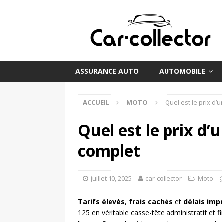
ASSURANCE AUTO
AUTOMOBILE
ACCUEIL
MOTO
Quel est le prix d’
Quel est le prix d’
complet
juillet 10, 2025
car-collector
Moto
Tarifs élevés
,
frais cachés
et
délais imp
125 en véritable casse-tête administratif et f