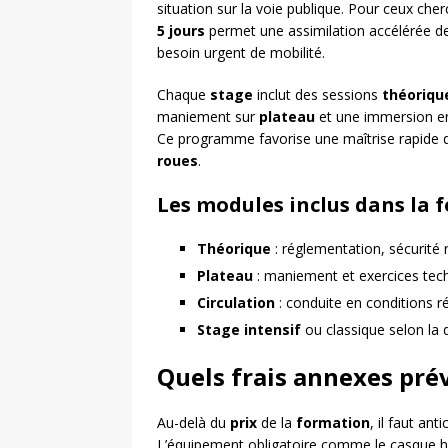
situation sur la voie publique. Pour ceux che
5 jours
permet une assimilation accélérée de
besoin urgent de mobilité.
Chaque
stage
inclut des sessions
théoriqu
maniement sur
plateau
et une immersion 
Ce programme favorise une maîtrise rapide 
roues
.
Les modules inclus dans la 
Théorique
: réglementation, sécurité 
Plateau
: maniement et exercices tec
Circulation
: conduite en conditions ré
Stage intensif
ou classique selon la 
Quels frais annexes pré
Au-delà du
prix
de la
formation
, il faut an
L’équipement obligatoire comme le casque ho