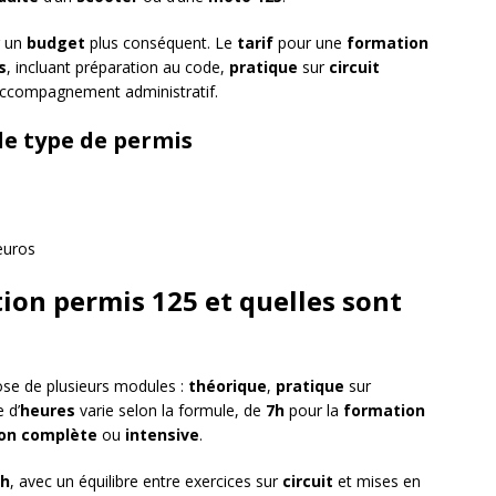
r un
budget
plus conséquent. Le
tarif
pour une
formation
s
, incluant préparation au code,
pratique
sur
circuit
 accompagnement administratif.
le type de permis
euros
on permis 125 et quelles sont
e de plusieurs modules :
théorique
,
pratique
sur
 d’
heures
varie selon la formule, de
7h
pour la
formation
on complète
ou
intensive
.
0h
, avec un équilibre entre exercices sur
circuit
et mises en