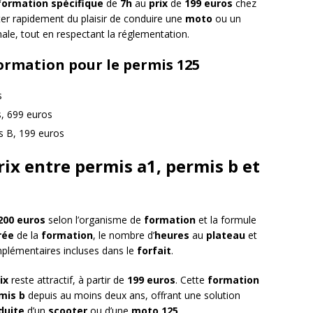
formation spécifique
de
7h
au
prix
de
199 euros
chez
er rapidement du plaisir de conduire une
moto
ou un
ale, tout en respectant la réglementation.
formation pour le permis 125
s
s, 699 euros
s B, 199 euros
rix entre permis a1, permis b et
200 euros
selon l’organisme de
formation
et la formule
rée
de la
formation
, le nombre d’
heures
au
plateau
et
omplémentaires incluses dans le
forfait
.
ix
reste attractif, à partir de
199 euros
. Cette
formation
mis b
depuis au moins deux ans, offrant une solution
duite
d’un
scooter
ou d’une
moto 125
.