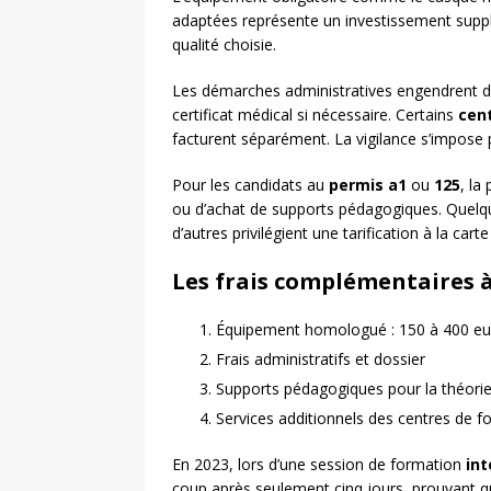
adaptées représente un investissement supp
qualité choisie.
Les démarches administratives engendrent 
certificat médical si nécessaire. Certains
cen
facturent séparément. La vigilance s’impose po
Pour les candidats au
permis a1
ou
125
, la
ou d’achat de supports pédagogiques. Quelqu
d’autres privilégient une tarification à la ca
Les frais complémentaires 
Équipement homologué : 150 à 400 eu
Frais administratifs et dossier
Supports pédagogiques pour la théori
Services additionnels des centres de f
En 2023, lors d’une session de formation
int
coup après seulement cinq jours, prouvant qu