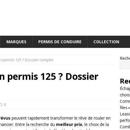
MARQUES
PERMIS DE CONDUIRE
COLLECTION
Rech
un permis 125 ? Dossier complet
un permis 125 ? Dossier
Re
Écha
chois
Comm
0
files »
Leasin
révus
peuvent rapidement transformer le rêve de rouler en
perf
inancier. Entre la recherche du
meilleur prix
, le choix de la
Combi