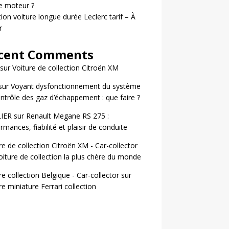
le moteur ?
ion voiture longue durée Leclerc tarif – À
r
cent Comments
sur
Voiture de collection Citroën XM
sur
Voyant dysfonctionnement du système
ntrôle des gaz d’échappement : que faire ?
LIER
sur
Renault Megane RS 275 :
rmances, fiabilité et plaisir de conduite
re de collection Citroën XM - Car-collector
oiture de collection la plus chère du monde
re collection Belgique - Car-collector
sur
re miniature Ferrari collection