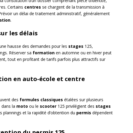
a constitution d’un dossier comprenant pièce d’identité,
res. Certains
centres
se chargent de la transmission à
 Prévoir un délai de traitement administratif, généralement
ation
.
ur les délais
nt une hausse des demandes pour les
stages
125,
ings. Réserver sa
formation
en automne ou en hiver peut
, tout en profitant de tarifs parfois plus attractifs sur
tion en auto-école et centre
ouvent des
formules classiques
étalées sur plusieurs
s dans la
moto
ou le
scooter
125 privilégient des
stages
es plannings et la rapidité d’obtention du
permis
dépendent
tention du permis 125