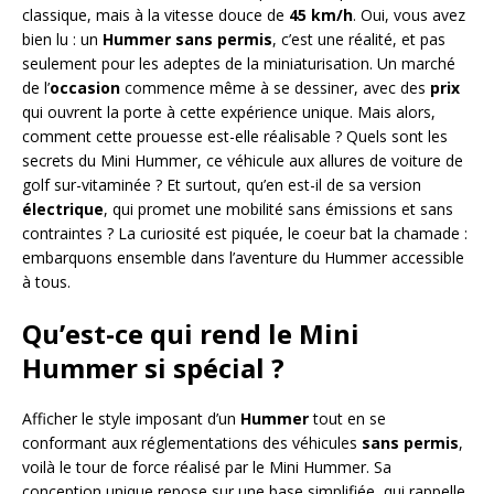
classique, mais à la vitesse douce de
45 km/h
. Oui, vous avez
bien lu : un
Hummer sans permis
, c’est une réalité, et pas
seulement pour les adeptes de la miniaturisation. Un marché
de l’
occasion
commence même à se dessiner, avec des
prix
qui ouvrent la porte à cette expérience unique. Mais alors,
comment cette prouesse est-elle réalisable ? Quels sont les
secrets du Mini Hummer, ce véhicule aux allures de voiture de
golf sur-vitaminée ? Et surtout, qu’en est-il de sa version
électrique
, qui promet une mobilité sans émissions et sans
contraintes ? La curiosité est piquée, le coeur bat la chamade :
embarquons ensemble dans l’aventure du Hummer accessible
à tous.
Qu’est-ce qui rend le Mini
Hummer si spécial ?
Afficher le style imposant d’un
Hummer
tout en se
conformant aux réglementations des véhicules
sans permis
,
voilà le tour de force réalisé par le Mini Hummer. Sa
conception unique repose sur une base simplifiée, qui rappelle