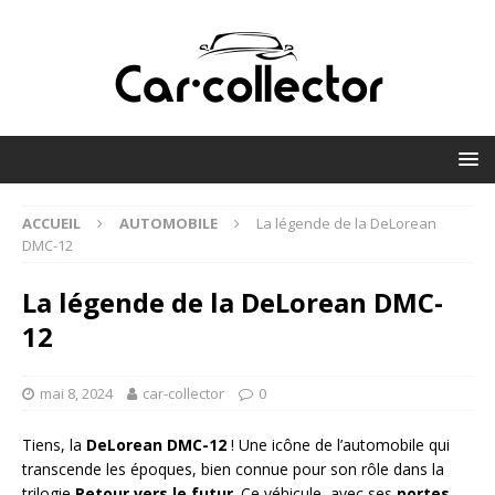
ACCUEIL
AUTOMOBILE
La légende de la DeLorean
DMC-12
La légende de la DeLorean DMC-
12
mai 8, 2024
car-collector
0
Tiens, la
DeLorean DMC-12
! Une icône de l’automobile qui
transcende les époques, bien connue pour son rôle dans la
trilogie
Retour vers le futur
. Ce véhicule, avec ses
portes