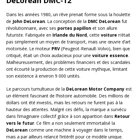
DeLorean DMC-12
Dans les années 1980, un rêve prenait forme sous la houlette
de
John DeLorean
. La conception de la
DMC DeLorean
fut
révolutionnaire, avec ses
portes papillon
et son allure
futuriste. Fabriquée en
Irlande du Nord
, cette
voiture
n’était
pas simplement un moyen de transport, mais une œuvre d’art
motorisée. Le moteur
PRV
(Peugeot-Renault-Volvo), bien que
critiqué, était un choix audacieux pour une
voiture essence
.
Malheureusement, des problèmes financiers et des scandales
ont écourté la production de cette voiture mythique, limitant
son existence à environ 9 000 unités.
Le parcours tumultueux de la
DeLorean Motor Company
est
un élément fascinant de l’histoire automobile. Des millions de
dollars ont été investis, mais les retours ne furent pas à la
hauteur des attentes. Malgré ces défis, la marque a survécu
dans l’imaginaire collectif grâce à son apparition dans
Retour
vers le futur
. Ce film a non seulement immortalisé la
DeLorean
comme une machine à voyager dans le temps,
mais a par ailleurs relancé l’intérêt pour ce modèle unique.