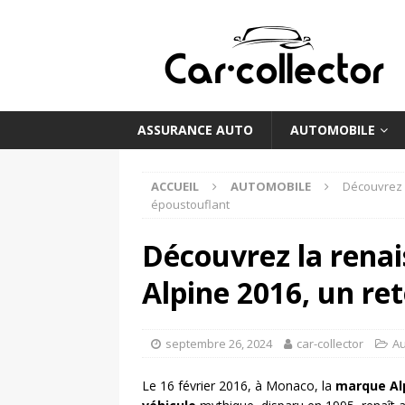
ASSURANCE AUTO
AUTOMOBILE
ACCUEIL
AUTOMOBILE
Découvrez l
époustouflant
Découvrez la renai
Alpine 2016, un re
septembre 26, 2024
car-collector
Au
Le 16 février 2016, à Monaco, la
marque Al