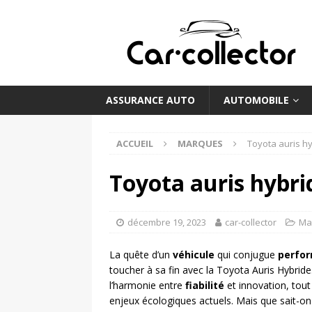
ASSURANCE AUTO
AUTOMOBILE
ACCUEIL
MARQUES
Toyota auris h
Toyota auris hybri
décembre 19, 2023
car-collector
Ma
La quête d’un
véhicule
qui conjugue
perfo
toucher à sa fin avec la Toyota Auris Hybrid
l’harmonie entre
fiabilité
et innovation, tou
enjeux écologiques actuels. Mais que sait-o