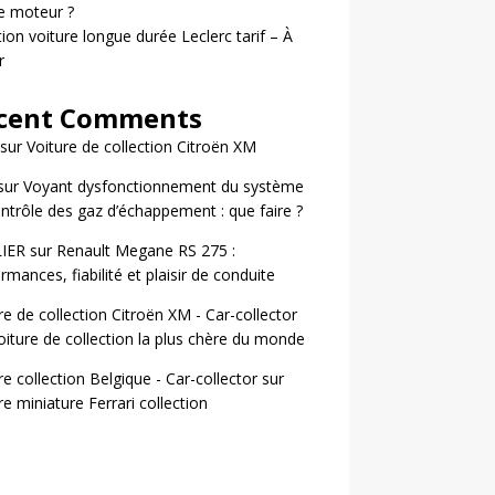
le moteur ?
ion voiture longue durée Leclerc tarif – À
r
cent Comments
sur
Voiture de collection Citroën XM
sur
Voyant dysfonctionnement du système
ntrôle des gaz d’échappement : que faire ?
LIER
sur
Renault Megane RS 275 :
rmances, fiabilité et plaisir de conduite
re de collection Citroën XM - Car-collector
oiture de collection la plus chère du monde
re collection Belgique - Car-collector
sur
re miniature Ferrari collection