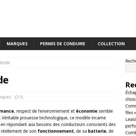
MARQUES
PERMIS DE CONDUIRE
COLLECTION
Rech
ybride
de
Re
Écha
rques
0
chois
Comm
rmance
, respect de l’environnement et
économie
semble
files »
e. Véritable prouesse technologique, ce modèle incarne
Leasin
t en répondant aux besoins des conducteurs conscients des
perf
n réellement de son
fonctionnement
, de sa
batterie
, de
Combi