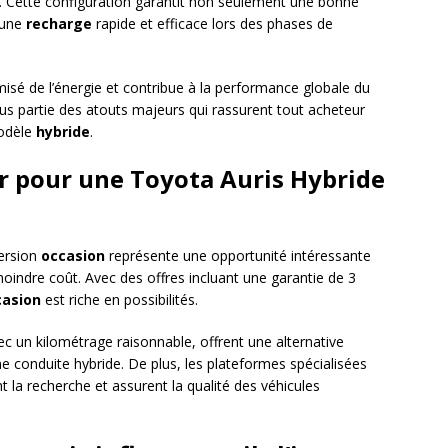
. Cette configuration garantit non seulement une bonne
 une
recharge
rapide et efficace lors des phases de
isé de l’énergie et contribue à la performance globale du
 plus partie des atouts majeurs qui rassurent tout acheteur
modèle
hybride
.
er pour une Toyota Auris Hybride
version
occasion
représente une opportunité intéressante
moindre coût. Avec des offres incluant une garantie de 3
casion
est riche en possibilités.
ec un kilométrage raisonnable, offrent une alternative
e conduite hybride. De plus, les plateformes spécialisées
t la recherche et assurent la qualité des véhicules