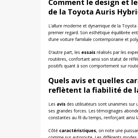
Comment le design et les
de la Toyota Auris Hybri
L’allure moderne et dynamique de la Toyota 
premier regard. Son esthétique équilibrée ent
d’une voiture familiale contemporaine et poly
D’autre part, les
essais
réalisés par les exp
routières, confortant ainsi son statut de réf
positifs quant à son comportement sur route
Quels avis et quelles ca
reflètent la fiabilité de
Les
avis
des utilisateurs sont unanimes sur un 
ses grandes forces. Les témoignages abonde
constantes au fil du temps, renforçant ainsi 
Côté
caractéristiques
, on note une puissa
comme sur autoroute. Les différents modes d