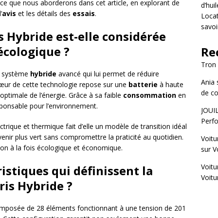
t ce que nous aborderons dans cet article, en explorant de
d’hui
’
avis
et les détails des
essais
.
Locat
savoi
s Hybride est-elle considérée
cologique ?
Re
Tron
on système
hybride
avancé qui lui permet de réduire
Ania
cœur de cette technologie repose sur une
batterie
à haute
de co
optimale de l’énergie. Grâce à sa faible
consommation
en
ponsable pour l’environnement.
JOUI
Perfo
ctrique et thermique fait d’elle un modèle de transition idéal
venir plus vert sans compromettre la praticité au quotidien.
Voitu
ion à la fois écologique et économique.
sur
V
Voitu
istiques qui définissent la
Voitu
ris Hybride ?
composée de 28 éléments fonctionnant à une tension de 201