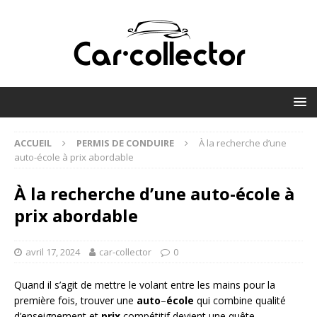
ACCUEIL
PERMIS DE CONDUIRE
À la recherche d’une
auto-école à prix abordable
À la recherche d’une auto-école à
prix abordable
avril 17, 2024
car-collector
0
Quand il s’agit de mettre le volant entre les mains pour la
première fois, trouver une
auto
–
école
qui combine qualité
d’enseignement et
prix
compétitif devient une quête