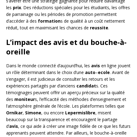
s’avérer être une stratégie gagnante pour réduire davantage
les
prix
. Des réductions spéciales pour les étudiants, les offres
de parrainage ou les périodes de promotion permettent
d’accéder à des
formation
s de qualité à un coût nettement
réduit, tout en maximisant les chances de
reussite
.
L’impact des avis et du bouche-à-
oreille
Dans le monde connecté d’aujourd’hui, les
avis
en ligne jouent
un rôle déterminant dans le choix d’une
auto
–
ecole
. Avant de
s’engager, il est judicieux de consulter les retours et les
expériences partagés par d’anciens
candidat
s. Ces
témoignages peuvent offrir un aperçu précieux sur la qualité
des
moniteur
s, l’efficacité des méthodes d’enseignement et
l’atmosphère générale de l’école. Les plateformes telles que
Ornikar
,
Simone
, ou encore
Lepermislibre
, misent
beaucoup sur la transparence et encouragent le partage
d’
avis
, ce qui aide à créer une image fidèle de ce que les futurs
apprenants peuvent attendre. Par ailleurs, le bouche-à-oreille