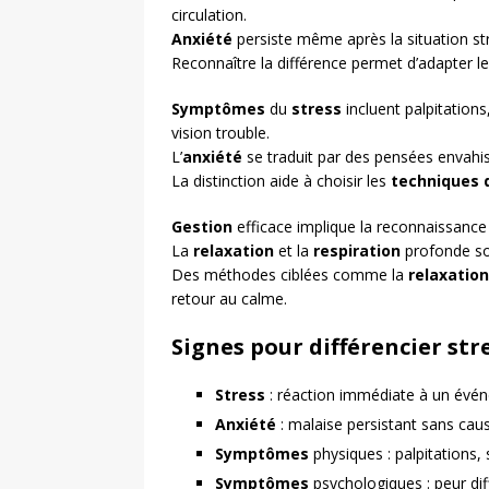
circulation.
Anxiété
persiste même après la situation st
Reconnaître la différence permet d’adapter l
Symptômes
du
stress
incluent palpitations,
vision trouble.
L’
anxiété
se traduit par des pensées envahis
La distinction aide à choisir les
techniques 
Gestion
efficace implique la reconnaissance
La
relaxation
et la
respiration
profonde so
Des méthodes ciblées comme la
relaxatio
retour au calme.
Signes pour différencier str
Stress
: réaction immédiate à un évé
Anxiété
: malaise persistant sans caus
Symptômes
physiques : palpitations,
Symptômes
psychologiques : peur di