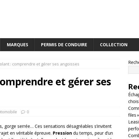
MARQUES
PERMIS DE CONDUIRE
COLLECTION
Rech
olant : comprendre et gérer ses angoisses
 comprendre et gérer ses
Re
Écha
chois
Comm
tomobile
0
files »
Leasin
es, gorge serrée… Ces sensations désagréables s’invitent
perf
rajet en véritable épreuve.
Pression
du temps, peur d’un
Combi