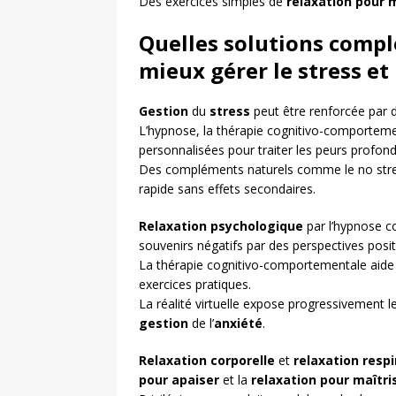
Des exercices simples de
relaxation pour m
Quelles solutions compl
mieux gérer le stress et
Gestion
du
stress
peut être renforcée par
L’hypnose, la thérapie cognitivo-comportementa
personnalisées pour traiter les peurs profond
Des compléments naturels comme le no stress
rapide sans effets secondaires.
Relaxation psychologique
par l’hypnose c
souvenirs négatifs par des perspectives posit
La thérapie cognitivo-comportementale aide 
exercices pratiques.
La réalité virtuelle expose progressivement l
gestion
de l’
anxiété
.
Relaxation corporelle
et
relaxation respi
pour apaiser
et la
relaxation pour maîtri