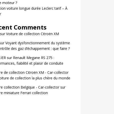
le moteur ?
ion voiture longue durée Leclerc tarif – À
r
cent Comments
sur
Voiture de collection Citroën XM
sur
Voyant dysfonctionnement du système
ntrôle des gaz d’échappement : que faire ?
LIER
sur
Renault Megane RS 275 :
rmances, fiabilité et plaisir de conduite
re de collection Citroën XM - Car-collector
oiture de collection la plus chère du monde
re collection Belgique - Car-collector
sur
re miniature Ferrari collection