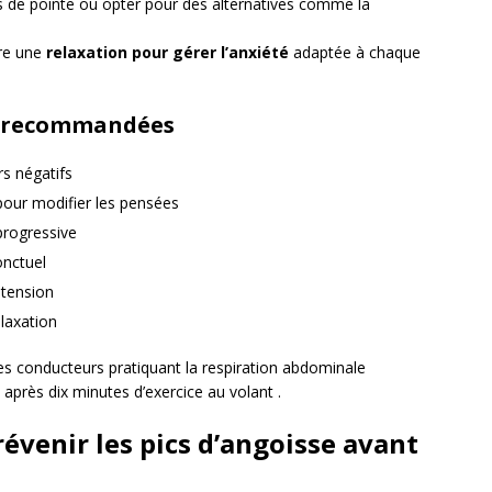
s de pointe ou opter pour des alternatives comme la
re une
relaxation pour gérer l’anxiété
adaptée à chaque
s recommandées
s négatifs
our modifier les pensées
 progressive
onctuel
 tension
elaxation
es conducteurs pratiquant la respiration abdominale
après dix minutes d’exercice au volant .
évenir les pics d’angoisse avant