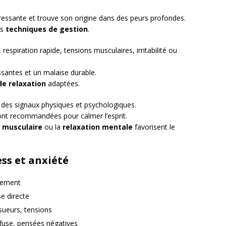
ressante et trouve son origine dans des peurs profondes.
es
techniques de gestion
.
 respiration rapide, tensions musculaires, irritabilité ou
santes et un malaise durable.
de relaxation
adaptées.
 des signaux physiques et psychologiques.
nt recommandées pour calmer l’esprit.
n musculaire
ou la
relaxation mentale
favorisent le
ess et anxiété
nement
e directe
 sueurs, tensions
ffuse, pensées négatives