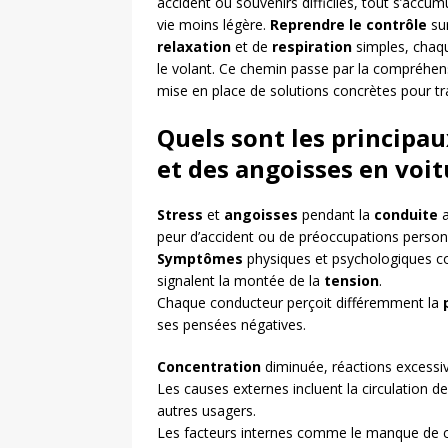
accident ou souvenirs difficiles, tout s’accumu
vie moins légère.
Reprendre le contrôle
sur
relaxation
et de
respiration
simples, chaq
le volant. Ce chemin passe par la compréhensi
mise en place de solutions concrètes pour 
Quels sont les principaux
et des angoisses en voit
Stress
et
angoisses
pendant la
conduite
a
peur d’accident ou de préoccupations person
Symptômes
physiques et psychologiques com
signalent la montée de la
tension
.
Chaque conducteur perçoit différemment la
ses pensées négatives.
Concentration
diminuée, réactions excessi
Les causes externes incluent la circulation d
autres usagers.
Les facteurs internes comme le manque de co