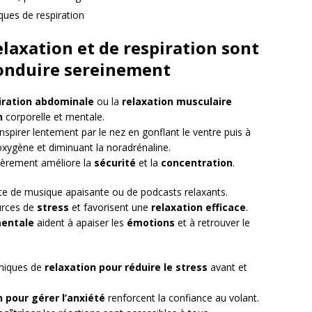
ques de respiration
laxation et de respiration sont
 conduire sereinement
iration abdominale
ou la
relaxation musculaire
n
corporelle et mentale.
nspirer lentement par le nez en gonflant le ventre puis à
’oxygène et diminuant la noradrénaline.
ièrement améliore la
sécurité
et la
concentration
.
te de musique apaisante ou de podcasts relaxants.
urces de
stress
et favorisent une
relaxation efficace
.
mentale
aident à apaiser les
émotions
et à retrouver le
chniques de
relaxation pour réduire le stress
avant et
n pour gérer l’anxiété
renforcent la confiance au volant.