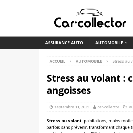
ASSURANCE AUTO
AUTOMOBILE
ACCUEIL
AUTOMOBILE
Stress au v
Stress au volant :
angoisses
septembre 11, 2025
car-collector
Au
Stress au volant
, palpitations, mains moit
parfois sans prévenir, transformant chaque t