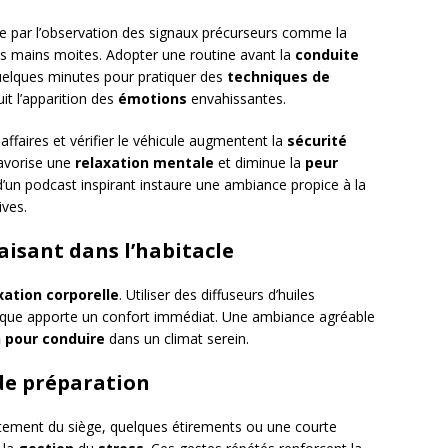
 par l’observation des signaux précurseurs comme la
es mains moites. Adopter une routine avant la
conduite
 quelques minutes pour pratiquer des
techniques de
t l’apparition des
émotions
envahissantes.
affaires et vérifier le véhicule augmentent la
sécurité
 favorise une
relaxation mentale
et diminue la
peur
’un podcast inspirant instaure une ambiance propice à la
ves.
isant dans l’habitacle
xation corporelle
. Utiliser des diffuseurs d’huiles
mique apporte un confort immédiat. Une ambiance agréable
n pour conduire
dans un climat serein.
 de préparation
tement du siège, quelques étirements ou une courte