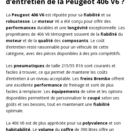
d’entretien de la Peugeot 406 V6 ?
La
Peugeot 406 V6
est réputée pour sa
fiabilité
et sa
robustesse
. Le
moteur
V6 a été conçu pour offrir des
performances
durables et une
longévité
exceptionnelle. Les
propriétaires de 406 V6 témoignent souvent de la
fiabilité
du
moteur
et de la
qualité
des
composants
. Le coût
d’entretien reste raisonnable pour un véhicule de cette
catégorie, avec des pièces disponibles à des prix compétitifs.
Les
pneumatiques
de taille 215/55 R16 sont courants et
faciles à trouver, ce qui permet de maintenir les coûts
d’entretien à un niveau acceptable. Les
freins
Brembo
offrent
une excellente
performance
de freinage et sont de plus
faciles à remplacer. Les
équipements
de série et les options
disponibles permettent de personnaliser le
coupé
selon ses
goûts et ses besoins, tout en maintenant une
fiabilité
optimale.
La 406 V6 est de plus appréciée pour sa
polyvalence
et son
habitabilité
. Le
volume
du
coffre
de 390 litres offre un