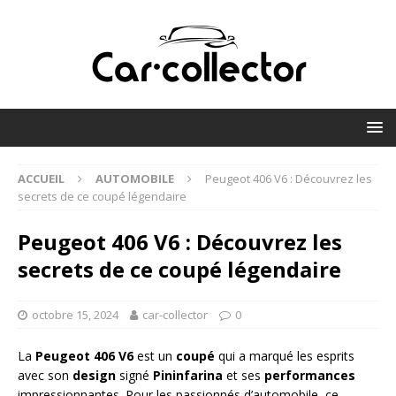
ACCUEIL
AUTOMOBILE
Peugeot 406 V6 : Découvrez les
secrets de ce coupé légendaire
Peugeot 406 V6 : Découvrez les
secrets de ce coupé légendaire
octobre 15, 2024
car-collector
0
La
Peugeot 406 V6
est un
coupé
qui a marqué les esprits
avec son
design
signé
Pininfarina
et ses
performances
impressionnantes. Pour les passionnés d’automobile, ce