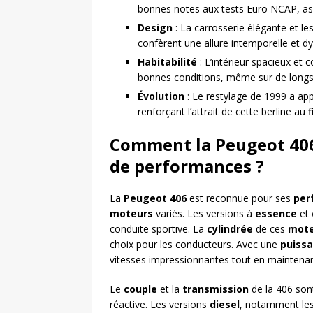
bonnes notes aux tests Euro NCAP, ass
Design
: La carrosserie élégante et les 
confèrent une allure intemporelle et d
Habitabilité
: L’intérieur spacieux et
bonnes conditions, même sur de longs 
Évolution
: Le restylage de 1999 a ap
renforçant l’attrait de cette berline au 
Comment la Peugeot 406 
de performances ?
La
Peugeot 406
est reconnue pour ses
per
moteurs
variés. Les versions à
essence
et
conduite sportive. La
cylindrée
de ces
mote
choix pour les conducteurs. Avec une
puiss
vitesses impressionnantes tout en maintena
Le
couple
et la
transmission
de la 406 sont
réactive. Les versions
diesel
, notamment le