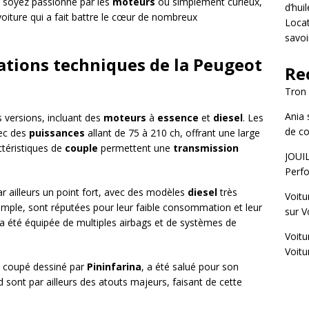
 soyez passionné par les
moteurs
ou simplement curieux,
d’hui
oiture qui a fait battre le cœur de nombreux
Locat
savoi
cations techniques de la Peugeot
Re
Tron
Ania
s versions, incluant des
moteurs
à
essence
et
diesel
. Les
de co
vec des
puissances
allant de 75 à 210 ch, offrant une large
ctéristiques de
couple
permettent une
transmission
JOUI
Perfo
r ailleurs un point fort, avec des modèles
diesel
très
Voitu
emple, sont réputées pour leur faible consommation et leur
sur
V
 a été équipée de multiples airbags et de systèmes de
Voitu
Voitu
 coupé dessiné par
Pininfarina
, a été salué pour son
 sont par ailleurs des atouts majeurs, faisant de cette