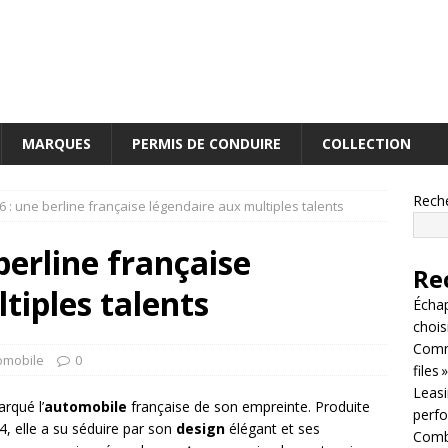
MARQUES
PERMIS DE CONDUIRE
COLLECTION
Rech
 : une berline française légendaire aux multiples talents
berline française
Re
tiples talents
Écha
chois
Comm
omobile
0
files »
Leasin
rqué l’
automobile
française de son empreinte. Produite
perf
 elle a su séduire par son
design
élégant et ses
Combi