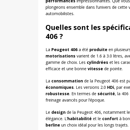
performances
impressionnantes. Que vous
plongeons ensemble dans l’univers de cette v
automobilistes.
Quelles sont les spécifi
406 ?
La
Peugeot 406
a été
produite
en plusieur
motorisations
varient de 1.6 à 3.0 litres, a
gamme de choix. Les
cylindrées
et les cara
efficace et une bonne
vitesse
de pointe.
La
consommation
de la Peugeot 406 est pa
économiques
. Les versions 2.0
HDi
, par ex
robustesse
. En termes de
sécurité
, la 406
freinage avancés pour l’époque.
Le
design
de la Peugeot 406, notamment le
élégance. L’
habitabilité
et le
confort
à bord
berline
un choix idéal pour les longs trajets.