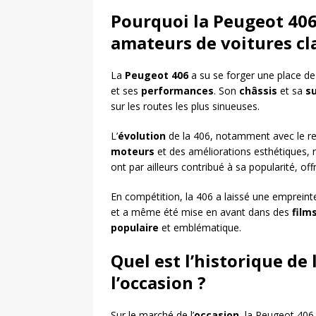
Pourquoi la Peugeot 406 
amateurs de voitures cl
La
Peugeot 406
a su se forger une place de
et ses
performances
. Son
châssis
et sa
s
sur les routes les plus sinueuses.
L’
évolution
de la 406, notamment avec le re
moteurs
et des améliorations esthétiques, r
ont par ailleurs contribué à sa popularité, of
En compétition, la 406 a laissé une empreinte 
et a même été mise en avant dans des
film
populaire
et emblématique.
Quel est l’historique de
l’occasion ?
Sur le marché de l’
occasion
, la Peugeot 406