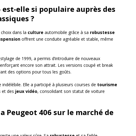
est-elle si populaire auprès des
assiques ?
 choix dans la
culture
automobile grâce à sa
robustesse
uspension
offrent une conduite agréable et stable, même
stylage de 1999, a permis d’introduire de nouveaux
enforçant encore son attrait. Les versions coupé et break
frant des options pour tous les goûts.
indélébile. Elle a participé à plusieurs courses de
tourisme
s
et des
jeux vidéo
, consolidant son statut de voiture
 la Peugeot 406 sur le marché de
 reste une valeur sûre. Sa
robustesse
et sa faible