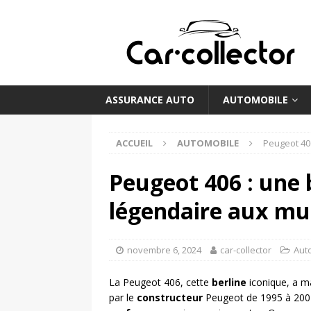
ASSURANCE AUTO
AUTOMOBILE
ACCUEIL
AUTOMOBILE
Peugeot 406
Peugeot 406 : une 
légendaire aux mul
novembre 6, 2024
car-collector
Aut
La Peugeot 406, cette
berline
iconique, a ma
par le
constructeur
Peugeot de 1995 à 2004,