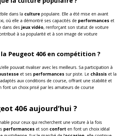
ué la culture populaire ?
ébile dans la
culture
populaire. Elle a été mise en avant
Taxi, où elle a démontré ses capacités de
performances
et
te dans des
jeux vidéo
, renforçant son statut de voiture
ontribué à sa popularité et à son image de voiture
 la Peugeot 406 en compétition ?
elle pouvait rivaliser avec les meilleurs. Sa participation à
bustesse
et ses
performances
sur piste. Le
châssis
et la
adaptés aux conditions de course, offrant une stabilité et
en font un choix prisé par les amateurs de course
eot 406 aujourd’hui ?
able pour ceux qui recherchent une voiture à la fois
es
performances
et son
confort
en font un choix idéal
e quotidienne. Sur le marché de l’
occasion
, elle continue