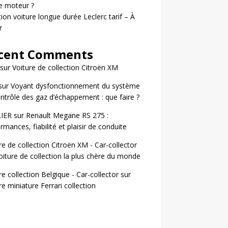
le moteur ?
ion voiture longue durée Leclerc tarif – À
r
cent Comments
sur
Voiture de collection Citroën XM
sur
Voyant dysfonctionnement du système
ntrôle des gaz d’échappement : que faire ?
LIER
sur
Renault Megane RS 275 :
rmances, fiabilité et plaisir de conduite
re de collection Citroën XM - Car-collector
oiture de collection la plus chère du monde
re collection Belgique - Car-collector
sur
re miniature Ferrari collection