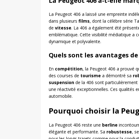
La Peugeot 406 a-t-elle marq
La Peugeot 406 a laissé une empreinte indél
dans plusieurs
films
, dont la célèbre série 
de
vitesse
. La 406 a également été présen
emblématique. Cette visibilité médiatique a c
dynamique et polyvalente.
Quels sont les avantages de
En
compétition
, la Peugeot 406 a prouvé qu’
des courses de
tourisme
a démontré sa
ro
suspension
de la 406 sont particulièrement 
une réactivité exceptionnelles. Ces qualités 
automobile.
Pourquoi choisir la Peug
La Peugeot 406 reste une
berline
incontourn
élégante et performante. Sa
robustesse
, s
pour les longs trajets comme pour la conduit