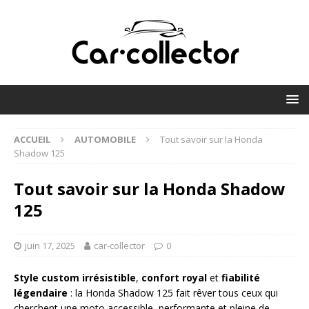
ACCUEIL
AUTOMOBILE
Tout savoir sur la Honda
Shadow 125
Tout savoir sur la Honda Shadow
125
juin 17, 2025
car-collector
0
Style custom irrésistible
,
confort royal
et
fiabilité
légendaire
: la Honda Shadow 125 fait rêver tous ceux qui
cherchent une moto accessible, performante et pleine de