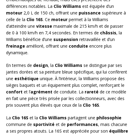
différences notables. La
Clio Williams
est équipée d’un
moteur
2,0 L de 150 ch, offrant une
puissance
supérieure à
celle de la
Clio 16S
. Ce
moteur
permet à la Williams
d’atteindre une
vitesse
maximale de 215 km/h et de passer
de 0 à 100 km/h en 7,4 secondes. En termes de
châssis
, la
Williams bénéficie d’une
suspension
retravaillée et d’un
freinage
amélioré, offrant une
conduite
encore plus
dynamique.
En termes de
design
, la
Clio Williams
se distingue par ses
jantes dorées et sa peinture bleue spécifique, qui lui confèrent
une
esthétique
unique. À l’intérieur, la Williams propose des
sièges baquets et un équipement plus complet, renforçant le
confort
et l’
agrément
de conduite. La
rareté
de ce modèle
en fait une pièce très prisée par les collectionneurs, avec des
prix souvent plus élevés que ceux de la
Clio 16S
.
La
Clio 16S
et la
Clio Williams
partagent une
philosophie
commune de
sportivité
et de
performances
, mais chacune
a ses propres atouts. La 16S est appréciée pour son
équilibre