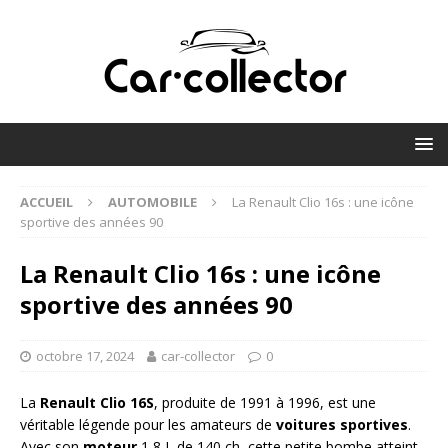
ACCUEIL
AUTOMOBILE
La Renault Clio 16s : une icône
sportive des années 90
La Renault Clio 16s : une icône
sportive des années 90
octobre 17, 2024
car-collector
0
La
Renault Clio 16S
, produite de 1991 à 1996, est une
véritable légende pour les amateurs de
voitures sportives
.
Avec son
moteur
1,8 L de 140 ch, cette petite bombe atteint