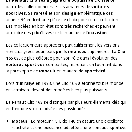
La
Renault Clio 16S
a gagné une
popularité
croissante
parmi les collectionneurs et les amateurs de
voitures
sportives
. Sa
rareté
et son
design
emblématique des
années 90 en font une pièce de choix pour toute collection.
Les modèles en bon état sont très recherchés et peuvent
atteindre des prix élevés sur le marché de l’
occasion
.
Les collectionneurs apprécient particulièrement les versions
non catalysées pour leurs
performances
supérieures. La
Clio
16S
est de plus célébrée pour son rôle dans l’évolution des
voitures sportives
compactes, marquant un tournant dans
la philosophie de
Renault
en matière de
sportivité
.
Lors d’un rallye en 1993, une Clio 16S a étonné tout le monde
en terminant devant des modèles bien plus puissants.
La Renault Clio 16S se distingue par plusieurs éléments clés qui
en font une voiture prisée des passionnés.
Moteur
: Le moteur 1,8 L de 140 ch assure une excellente
réactivité et une puissance adaptée à une conduite sportive.