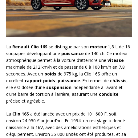
La
Renault Clio 16S
se distingue par son
moteur
1,8 L de 16
soupapes développant une
puissance
de 140 ch. Ce moteur
atmosphérique permet à la voiture d’atteindre une
vitesse
maximale de 212 km/h et de passer de 0 à 100 km/h en 7,8
secondes. Avec un
poids
de 975 kg, la Clio 16S offre un
excellent
rapport poids
–
puissance
. En termes de
châssis
,
elle est dotée d’une
suspension
indépendante à l’avant et
d’une barre de torsion à l’arrière, assurant une
conduite
précise et agréable.
La
Clio 16S
a été lancée avec un prix de 101 600 F, soit
environ 24 950 € aujourd’hui. En 1994, un restylage a donné
naissance à la 16V, avec des améliorations esthétiques et
d’équipement. Environ 35 000 unités ont été produites, et sa