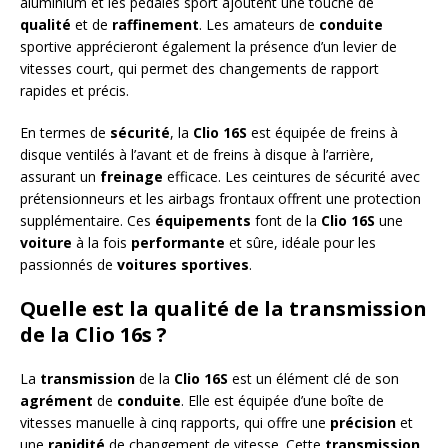
aluminium et les pédales sport ajoutent une touche de
qualité
et de
raffinement
. Les amateurs de
conduite
sportive apprécieront également la présence d’un levier de
vitesses court, qui permet des changements de rapport
rapides et précis.
En termes de
sécurité
, la
Clio 16S
est équipée de freins à
disque ventilés à l’avant et de freins à disque à l’arrière,
assurant un
freinage
efficace. Les ceintures de sécurité avec
prétensionneurs et les airbags frontaux offrent une protection
supplémentaire. Ces
équipements
font de la
Clio 16S
une
voiture
à la fois
performante
et sûre, idéale pour les
passionnés de
voitures sportives
.
Quelle est la qualité de la transmission
de la Clio 16s ?
La
transmission
de la
Clio 16S
est un élément clé de son
agrément
de
conduite
. Elle est équipée d’une boîte de
vitesses manuelle à cinq rapports, qui offre une
précision
et
une
rapidité
de changement de vitesse. Cette
transmission