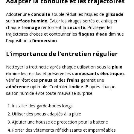
Adapter la conduite et les trajectoires
Adopter une
conduite
souple réduit les risques de
glissade
sur
surface humide
. Éviter les virages serrés et anticiper
chaque
freinage
renforcent la
sécurité
. Privilégier les
trajectoires droites et contourner les
flaques d’eau
diminue
l’exposition à l’
immersion
.
L’importance de l’entretien régulier
Nettoyer la trottinette après chaque utilisation sous la
pluie
élimine les résidus et préserve les
composants électriques
.
Vérifier l’état des
pneus
et des
freins
garantit une
adhérence
optimale. Contrôler l’
indice IP
après chaque
saison humide évite toute mauvaise surprise.
Installer des garde-boues longs
Utiliser des pneus adaptés à la pluie
Ajouter une housse de protection pour la batterie
Porter des vêtements réfléchissants et imperméables