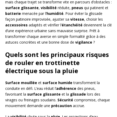
mais chaque trajet se transforme vite en parcours d’obstacles :
surface glissante
,
visibilité
réduite,
pneus
qui patinent et
batterie
menacée par l’
humidité
. Pour éviter la glissade
façon patinoire improvisée, ajuster sa
vitesse
, choisir les
accessoires
adaptés et vérifier l’
étanchéité
deviennent la clé
d’une expérience urbaine sans mauvaise surprise. Prêt à
transformer chaque averse en simple formalité grâce à des
astuces concrètes et une bonne dose de
vigilance
?
Quels sont les principaux risques
de rouler en trottinette
électrique sous la pluie
Surface mouillée
et
surface humide
transforment la
conduite en défi. L’eau réduit l’
adhérence
des pneus,
favorisant la
surface glissante
et la
glissade
lors des
virages ou freinages soudains.
Sécurité
compromise, chaque
mouvement demande une
précaution
accrue.
La
visibilité
chute sous la
pluie
. Les projections d’eau