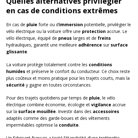
Quelles alternatives privilégier
en cas de conditions extrêmes
En cas de
pluie
forte ou d’
immersion
potentielle, privilégier le
vélo électrique ou la voiture offre une
protection
accrue. Le
vélo électrique, équipé de
pneus
larges et de
freins
hydrauliques, garantit une meilleure
adhérence
sur
surface
glissante
.
La voiture protège totalement contre les
conditions
humides
et préserve le confort du conducteur. Ce choix reste
plus coûteux et moins pratique pour les trajets courts, mais la
sécurité
y gagne en toutes circonstances.
Pour des trajets quotidiens par temps de
pluie
, le vélo
électrique combine économie, écologie et
vigilance
accrue
sur la
surface mouillée
. Investir dans des
accessoires
adaptés comme des garde-boues et des vêtements
imperméables optimise la
conduite
.
Un fabricant français a testé l’étanchéité d’une trottinette