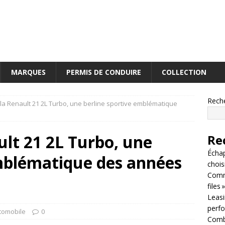
MARQUES
PERMIS DE CONDUIRE
COLLECTION
Rech
la Renault 21 2L Turbo, une berline sportive emblématique
lt 21 2L Turbo, une
Re
Écha
emblématique des années
chois
Comm
files »
Leasin
perf
tomobile
0
Combi