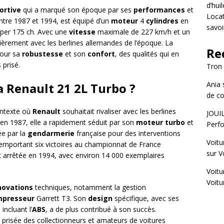
d’hui
ortive
qui a marqué son époque par ses
performances
et
Locat
ntre 1987 et 1994, est équipé d’un
moteur
4
cylindres
en
savoi
per 175 ch. Avec une
vitesse
maximale de 227 km/h et un
 fièrement avec les berlines allemandes de l’époque. La
Re
pour sa
robustesse
et son
confort
, des qualités qui en
 prisé.
Tron
Ania
la Renault 21 2L Turbo ?
de co
ontexte où
Renault
souhaitait rivaliser avec les berlines
JOUI
 en 1987, elle a rapidement séduit par son
moteur
turbo
et
Perfo
ée par la
gendarmerie
française pour des interventions
Voitu
, remportant six victoires au championnat de France
sur
V
t arrêtée en 1994, avec environ 14 000 exemplaires
Voitu
Voitu
novations
techniques, notamment la gestion
mpresseur
Garrett T3. Son
design
spécifique, avec ses
ncluant l’
ABS
, a de plus contribué à son succès.
 prisée des collectionneurs et amateurs de voitures