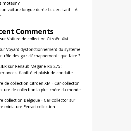
le moteur ?
ion voiture longue durée Leclerc tarif – À
r
cent Comments
sur
Voiture de collection Citroën XM
sur
Voyant dysfonctionnement du système
ntrôle des gaz d’échappement : que faire ?
LIER
sur
Renault Megane RS 275 :
rmances, fiabilité et plaisir de conduite
re de collection Citroën XM - Car-collector
oiture de collection la plus chère du monde
re collection Belgique - Car-collector
sur
re miniature Ferrari collection