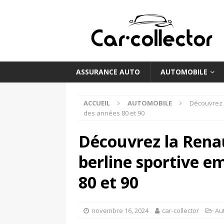
ASSURANCE AUTO
AUTOMOBILE
ACCUEIL
AUTOMOBILE
Découvrez 
des années 80 et 90
Découvrez la Renau
berline sportive 
80 et 90
novembre 16, 2024
car-collector
Au