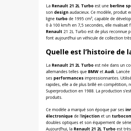
La
Renault 21 2L Turbo
est une
berline sp
son
design
audacieux. Ce modèle, produit e
ligne
turbo
de 1995 cm³, capable de dévelop
0 à 100 km/h en 7,5 secondes, elle rivalisait
Renault
21 2L Turbo est de plus reconnue 
font aujourd’hui un véhicule de collection très
Quelle est l’histoire de 
La
Renault 21 2L Turbo
est née dans un c
allemandes telles que
BMW
et
Audi
. Lancée
ses
performances
impressionnantes. Utilis
rapides, elle a de plus brillé en compétition
Superproduction en 1988. La production s’es
produits.
Ce modèle a marqué son époque par ses
in
électronique
de l’
injection
et un
turboco
doubles optiques et son équipement de série i
Aujourd’hui, la
Renault 21 2L Turbo
est très