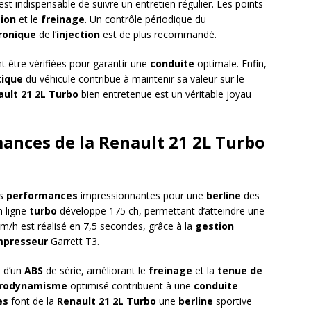
l est indispensable de suivre un entretien régulier. Les points
ion
et le
freinage
. Un contrôle périodique du
ronique
de l’
injection
est de plus recommandé.
t être vérifiées pour garantir une
conduite
optimale. Enfin,
tique
du véhicule contribue à maintenir sa valeur sur le
ault 21 2L Turbo
bien entretenue est un véritable joyau
mances de la Renault 21 2L Turbo
es
performances
impressionnantes pour une
berline
des
 ligne
turbo
développe 175 ch, permettant d’atteindre une
/h est réalisé en 7,5 secondes, grâce à la
gestion
mpresseur
Garrett T3.
e d’un
ABS
de série, améliorant le
freinage
et la
tenue de
rodynamisme
optimisé contribuent à une
conduite
es
font de la
Renault 21 2L Turbo
une
berline
sportive