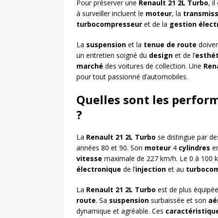
Pour préserver une
Renault 21 2L Turbo
, i
à surveiller incluent le
moteur
, la
transmiss
turbocompresseur
et de la
gestion élect
La
suspension
et la
tenue de route
doiven
un entretien soigné du
design
et de l’
esthé
marché
des voitures de collection. Une
Ren
pour tout passionné d’automobiles.
Quelles sont les perfor
?
La
Renault 21 2L Turbo
se distingue par d
années 80 et 90. Son
moteur
4
cylindres
en
vitesse
maximale de 227 km/h. Le 0 à 100 km
électronique
de l’
injection
et au
turboco
La
Renault 21 2L Turbo
est de plus équipé
route
. Sa
suspension
surbaissée et son
aé
dynamique et agréable. Ces
caractéristiqu