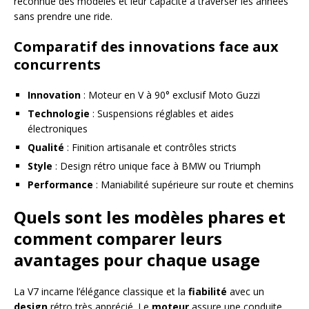
reconnue des modèles et leur capacité à traverser les années
sans prendre une ride.
Comparatif des innovations face aux
concurrents
Innovation
: Moteur en V à 90° exclusif Moto Guzzi
Technologie
: Suspensions réglables et aides
électroniques
Qualité
: Finition artisanale et contrôles stricts
Style
: Design rétro unique face à BMW ou Triumph
Performance
: Maniabilité supérieure sur route et chemins
Quels sont les modèles phares et
comment comparer leurs
avantages pour chaque usage
La V7 incarne l’élégance classique et la
fiabilité
avec un
design
rétro très apprécié. Le
moteur
assure une conduite