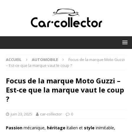
ACCUEIL
AUTOMOBILE
Focus de la marque Moto Guzzi
– Est-ce que la marque vaut le coup ?
Focus de la marque Moto Guzzi –
Est-ce que la marque vaut le coup
?
juin 23, 2025
car-collector
0
Passion
mécanique,
héritage
italien et
style
inimitable,