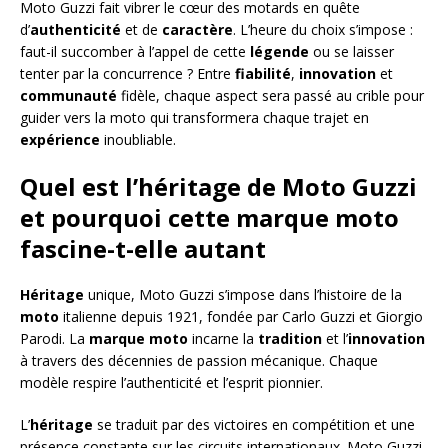
Moto Guzzi fait vibrer le cœur des motards en quête
d’
authenticité
et de
caractère
. L’heure du choix s’impose :
faut-il succomber à l’appel de cette
légende
ou se laisser
tenter par la concurrence ? Entre
fiabilité
,
innovation
et
communauté
fidèle, chaque aspect sera passé au crible pour
guider vers la moto qui transformera chaque trajet en
expérience
inoubliable.
Quel est l’héritage de Moto Guzzi
et pourquoi cette marque moto
fascine-t-elle autant
Héritage
unique, Moto Guzzi s’impose dans l’histoire de la
moto
italienne depuis 1921, fondée par Carlo Guzzi et Giorgio
Parodi. La
marque moto
incarne la
tradition
et l’
innovation
à travers des décennies de passion mécanique. Chaque
modèle respire l’authenticité et l’esprit pionnier.
L’
héritage
se traduit par des victoires en compétition et une
présence constante sur les circuits internationaux. Moto Guzzi