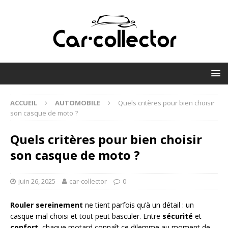
ACCUEIL
AUTOMOBILE
Quels critères pour bien choisir
son casque de moto ?
Quels critères pour bien choisir
son casque de moto ?
juin 26, 2025
car-collector
0
Rouler sereinement
ne tient parfois qu’à un détail : un
casque mal choisi et tout peut basculer. Entre
sécurité
et
confort
, chaque motard connaît ce dilemme au moment de