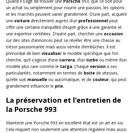
Quand il s’agit de trouver une
Porsche
993, que ce soit pour
un achat ou simplement pour nourrir une passion, les options
et les marchés peuvent varier grandement. D’une part, acquérir
une
voiture
directement auprès d’un
professionnel
peut
offrir une certaine tranquillité d’esprit grâce à une garantie et
une expertise certifiées. D’autre part, chercher une
occasion
sur des sites d’annonces peut se révéler être une chasse au
trésor passionnante mais aussi semée d’embûches. Il est
primordial de bien
visualise
r le modèle spécifique que l’on
cherche, qu’il s’agisse d’une
carrera
, d’un
turbo
ou même d’un
modèle plus rare comme le
targa
. Chaque
version
a ses
particularités, notamment en termes de
boite
de vitesses,
qu’elle soit
manuelle
ou automatique, et de
couleur
, qui peut
grandement influencer le
prix
.
La préservation et l’entretien de
la Porsche 993
Maintenir une Porsche 993 en excellent état est un art en soi.
Cela requiert non seulement une attention régulière mais aussi