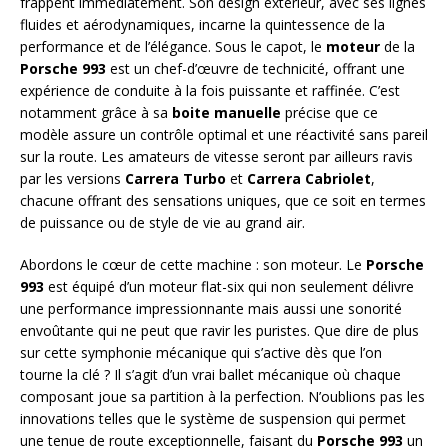
frappent immédiatement. Son design extérieur, avec ses lignes
fluides et aérodynamiques, incarne la quintessence de la
performance et de l’élégance. Sous le capot, le
moteur
de la
Porsche 993
est un chef-d’œuvre de technicité, offrant une
expérience de conduite à la fois puissante et raffinée. C’est
notamment grâce à sa
boite manuelle
précise que ce
modèle assure un contrôle optimal et une réactivité sans pareil
sur la route. Les amateurs de vitesse seront par ailleurs ravis
par les versions
Carrera Turbo
et
Carrera Cabriolet
,
chacune offrant des sensations uniques, que ce soit en termes
de puissance ou de style de vie au grand air.
Abordons le cœur de cette machine : son moteur. Le
Porsche
993
est équipé d’un moteur flat-six qui non seulement délivre
une performance impressionnante mais aussi une sonorité
envoûtante qui ne peut que ravir les puristes. Que dire de plus
sur cette symphonie mécanique qui s’active dès que l’on
tourne la clé ? Il s’agit d’un vrai ballet mécanique où chaque
composant joue sa partition à la perfection. N’oublions pas les
innovations telles que le système de suspension qui permet
une tenue de route exceptionnelle, faisant du
Porsche 993
un