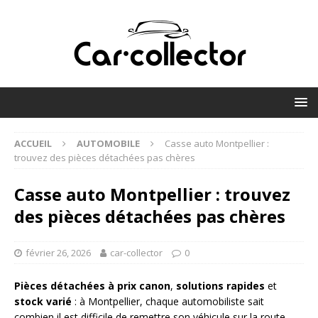
ACCUEIL
AUTOMOBILE
Casse auto Montpellier :
trouvez des pièces détachées pas chères
Casse auto Montpellier : trouvez
des pièces détachées pas chères
février 26, 2026
car-collector
0
Pièces détachées à prix canon
,
solutions rapides
et
stock varié
: à Montpellier, chaque automobiliste sait
combien il est difficile de remettre son véhicule sur la route