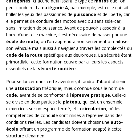
catégories
, chacune définissant le type de
motos
que l’on
peut conduire. La
catégorie A
, par exemple, est celle qui fait
briller les yeux des passionnés de
puissance
et de liberté, car
elle permet de conduire des motos avec ou sans side-car,
sans limitation de puissance. Avant de pouvoir s’asseoir à la
barre d’une telle machine, il est nécessaire de passer par une
école de moto
, où l’on apprendra non seulement à maîtriser
son véhicule mais aussi à naviguer à travers les complexités du
code de la route
spécifique aux deux-roues. La sécurité étant
primordiale, cette formation couvre par ailleurs les aspects
essentiels de la
sécurité routière
.
Pour se lancer dans cette aventure, il faudra d’abord obtenir
une
attestation
théorique, mieux connue sous le nom de
code
, avant de se confronter à l’
épreuve pratique
. Celle-ci
se divise en deux parties : le
plateau
, qui est un ensemble
d’exercices sur un espace fermé, et la
circulation
, où les
compétences de conduite sont mises à l’épreuve dans des
conditions réelles. Les candidats doivent choisir une
auto-
école
offrant un programme de formation adapté à cette
structure d’examen.