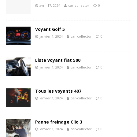
avril 17, 2024
car-collector
0
Voyant Golf 5
janvier 1, 2024
car-collector
0
Liste voyant fiat 500
janvier 1, 2024
car-collector
0
Tous les voyants 407
janvier 1, 2024
car-collector
0
Panne freinage Clio 3
janvier 1, 2024
car-collector
0