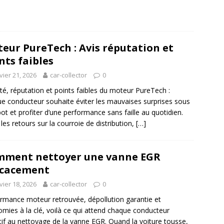
eur PureTech : Avis réputation et
nts faibles
vier 21, 2026
car-collector
0
lité, réputation et points faibles du moteur PureTech :
e conducteur souhaite éviter les mauvaises surprises sous
pot et profiter d’une performance sans faille au quotidien.
 les retours sur la courroie de distribution,
[…]
ment nettoyer une vanne EGR
icacement
vier 18, 2026
car-collector
0
rmance moteur retrouvée, dépollution garantie et
mies à la clé, voilà ce qui attend chaque conducteur
tif au nettoyage de la vanne EGR. Quand la voiture tousse,