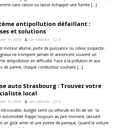
omme sans raison ou laisse échapper une fumée
[…]
tème antipollution défaillant :
ses et solutions
vier 15, 2026
car-collector
0
t moteur allumé, perte de puissance ou odeur suspecte :
ignaux ne trompent jamais et annoncent souvent un
me antipollution en difficulté. Face à la pollution et aux
es de panne, chaque conducteur souhaite
[…]
se auto Strasbourg : Trouvez votre
cialiste local
vier 12, 2026
car-collector
0
 introuvable, budget serré ou véhicule en fin de vie : la
e automobile frappe toujours au pire moment, laissant
is un goût amer et une pointe de panique. Quand la voiture