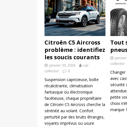
Citroën C5 Aircross
Tout 
problème : identifiez
pneu
les soucis courants
janvier
collector
janvier 30, 2026
car-
collector
0
Changer 
avec cass
Suspension capricieuse, boîte
sécurité
récalcitrante, climatisation
attendue,
fantasque ou électronique
petite vo
facétieuse, chaque propriétaire
choix n’é
de Citroën C5 Aircross cherche la
marque 
sérénité au volant. Confort
perturbé par des bruits étranges,
voyants imprévus ou usure