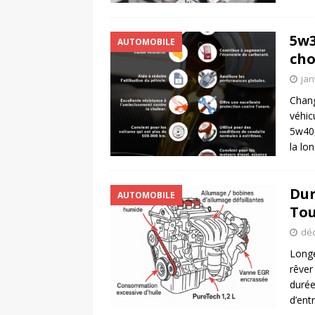
5w3
AUTOMOBILE
cho
jan
Chang
véhic
5w40,
la lo
Dur
AUTOMOBILE
Tou
déc
Longé
rêver
durée
d’ent