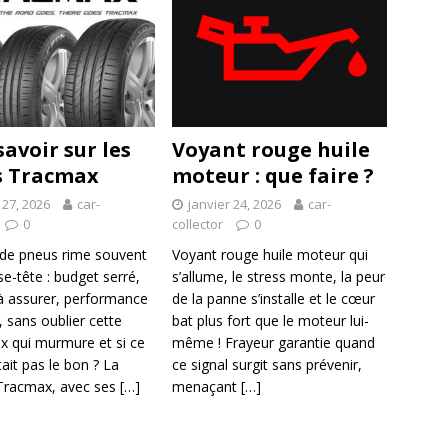
savoir sur les
Voyant rouge huile
s Tracmax
moteur : que faire ?
 27, 2026
car-
janvier 24, 2026
car-
0
collector
0
de pneus rime souvent
Voyant rouge huile moteur qui
e-tête : budget serré,
s’allume, le stress monte, la peur
 à assurer, performance
de la panne s’installe et le cœur
 sans oublier cette
bat plus fort que le moteur lui-
ix qui murmure et si ce
même ! Frayeur garantie quand
tait pas le bon ? La
ce signal surgit sans prévenir,
Tracmax, avec ses
[…]
menaçant
[…]