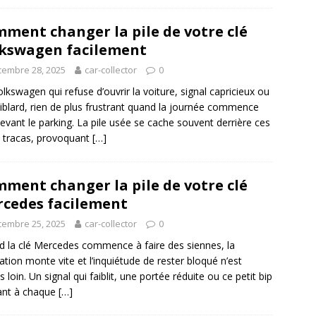
ment changer la pile de votre clé
kswagen facilement
embre 28, 2025
car-collector
0
olkswagen qui refuse d’ouvrir la voiture, signal capricieux ou
aiblard, rien de plus frustrant quand la journée commence
evant le parking. La pile usée se cache souvent derrière ces
s tracas, provoquant
[…]
ment changer la pile de votre clé
cedes facilement
embre 25, 2025
car-collector
0
 la clé Mercedes commence à faire des siennes, la
ration monte vite et l’inquiétude de rester bloqué n’est
s loin. Un signal qui faiblit, une portée réduite ou ce petit bip
ant à chaque
[…]