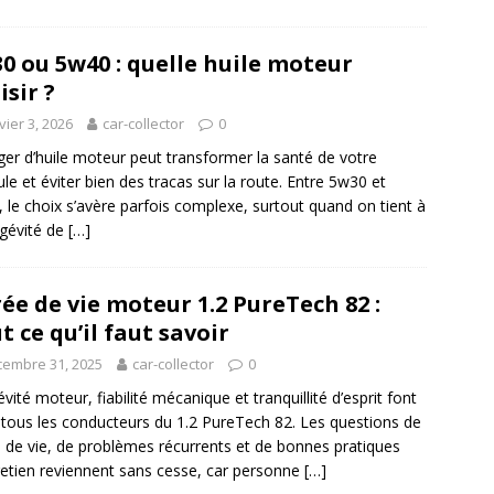
0 ou 5w40 : quelle huile moteur
isir ?
vier 3, 2026
car-collector
0
er d’huile moteur peut transformer la santé de votre
ule et éviter bien des tracas sur la route. Entre 5w30 et
 le choix s’avère parfois complexe, surtout quand on tient à
ngévité de
[…]
ée de vie moteur 1.2 PureTech 82 :
t ce qu’il faut savoir
embre 31, 2025
car-collector
0
vité moteur, fiabilité mécanique et tranquillité d’esprit font
 tous les conducteurs du 1.2 PureTech 82. Les questions de
 de vie, de problèmes récurrents et de bonnes pratiques
retien reviennent sans cesse, car personne
[…]