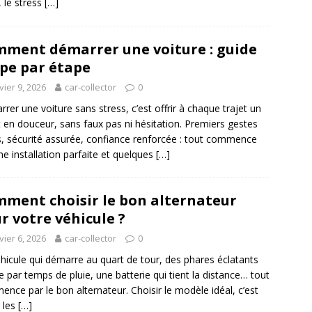
, le stress
[…]
ment démarrer une voiture : guide
pe par étape
vier 9, 2026
car-collector
0
rer une voiture sans stress, c’est offrir à chaque trajet un
 en douceur, sans faux pas ni hésitation. Premiers gestes
s, sécurité assurée, confiance renforcée : tout commence
ne installation parfaite et quelques
[…]
ment choisir le bon alternateur
r votre véhicule ?
vier 6, 2026
car-collector
0
hicule qui démarre au quart de tour, des phares éclatants
par temps de pluie, une batterie qui tient la distance… tout
nce par le bon alternateur. Choisir le modèle idéal, c’est
r les
[…]