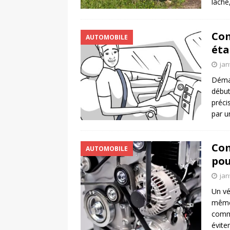
lâche
Com
AUTOMOBILE
éta
jan
Démar
début
préci
par u
Com
AUTOMOBILE
pou
jan
Un vé
même 
comme
évite