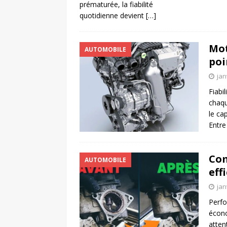
prématurée, la fiabilité
quotidienne devient
[…]
Mot
AUTOMOBILE
poi
jan
Fiabi
chaqu
le ca
Entre
Com
AUTOMOBILE
eff
jan
Perfo
écono
atten