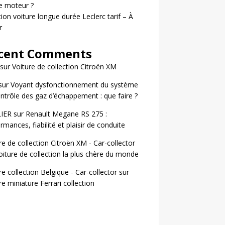
le moteur ?
ion voiture longue durée Leclerc tarif – À
r
cent Comments
sur
Voiture de collection Citroën XM
sur
Voyant dysfonctionnement du système
ntrôle des gaz d’échappement : que faire ?
LIER
sur
Renault Megane RS 275 :
rmances, fiabilité et plaisir de conduite
re de collection Citroën XM - Car-collector
oiture de collection la plus chère du monde
re collection Belgique - Car-collector
sur
re miniature Ferrari collection