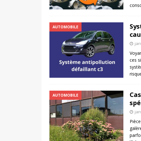
cons
Sys
AUTOMOBILE
cau
jan
Voyan
ces s
systè
risqu
Cas
AUTOMOBILE
spé
jan
Pièce
galèr
parfo