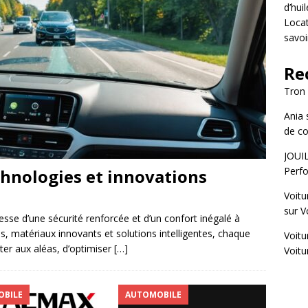
d’hui
Locat
savoi
Re
Tron
Ania
de co
JOUI
Perfo
chnologies et innovations
Voitu
sur
V
esse d’une sécurité renforcée et d’un confort inégalé à
, matériaux innovants et solutions intelligentes, chaque
Voitu
ter aux aléas, d’optimiser
[…]
Voitu
BILE
AUTOMOBILE