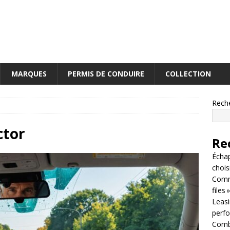
MARQUES
PERMIS DE CONDUIRE
COLLECTION
Rech
ctor
Re
Écha
chois
Comm
files »
Leasin
perf
Combi