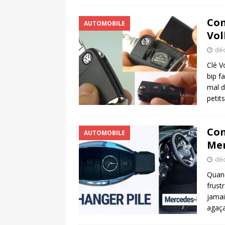
Com
AUTOMOBILE
Vol
déc
Clé V
bip f
mal d
petit
Com
AUTOMOBILE
Mer
déc
Quand
frust
jamai
agaç